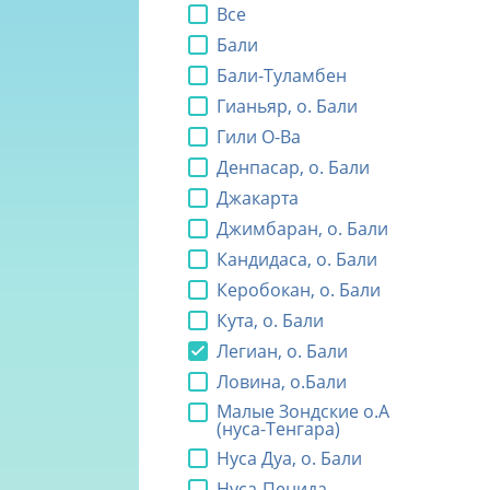
Все
Бали
Бали-Туламбен
Гианьяр, о. Бали
Гили О-Ва
Денпасар, о. Бали
Джакарта
Джимбаран, о. Бали
Кандидаса, о. Бали
Керобокан, о. Бали
Кута, о. Бали
Легиан, о. Бали
Ловина, о.Бали
Малые Зондские о.А
(нуса-Тенгара)
Нуса Дуа, о. Бали
Нуса-Пенида