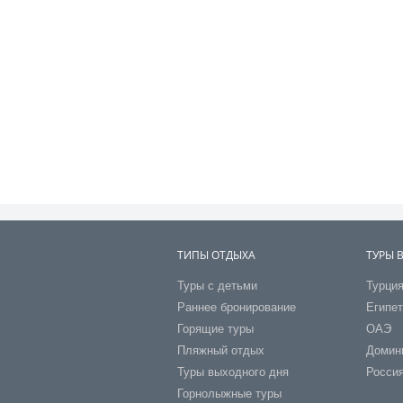
ТИПЫ ОТДЫХА
ТУРЫ 
Туры с детьми
Турци
Раннее бронирование
Египе
Горящие туры
ОАЭ
Пляжный отдых
Домин
Туры выходного дня
Росси
Горнолыжные туры