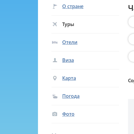
Ч
О стране
Туры
Отели
Виза
Карта
Со
Погода
Фото