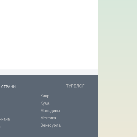
ТУРБЛОГ
В СТРАНЫ
Кипр
я
Куба
т
Мальдивы
Мексика
икана
Венесуэла
я