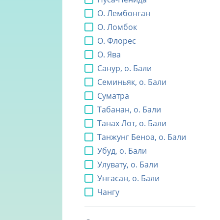
О. Лембонган
О. Ломбок
О. Флорес
О. Ява
Санур, о. Бали
Семиньяк, о. Бали
Суматра
Табанан, о. Бали
Танах Лот, о. Бали
Танжунг Беноа, о. Бали
Убуд, о. Бали
Улувату, о. Бали
Унгасан, о. Бали
Чангу