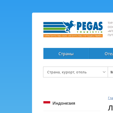
ТУР
ОО
«АГ
ПУ
Страны
Оте
Гл
Индонезия
Л