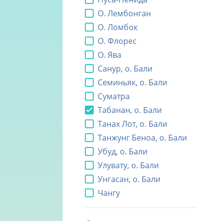
О. Лембонган
О. Ломбок
О. Флорес
О. Ява
Санур, о. Бали
Семиньяк, о. Бали
Суматра
Табанан, о. Бали
Танах Лот, о. Бали
Танжунг Беноа, о. Бали
Убуд, о. Бали
Улувату, о. Бали
Унгасан, о. Бали
Чангу