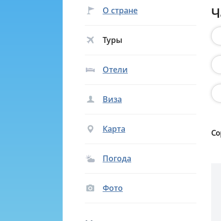
Ч
О стране
Туры
Отели
Виза
Карта
Со
Погода
Фото