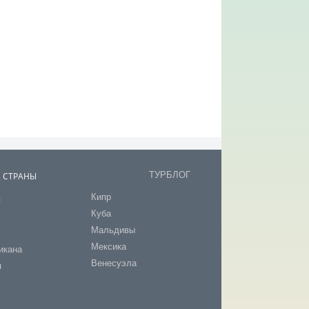
ТУРБЛОГ
В СТРАНЫ
Кипр
я
Куба
т
Мальдивы
Мексика
икана
Венесуэла
я