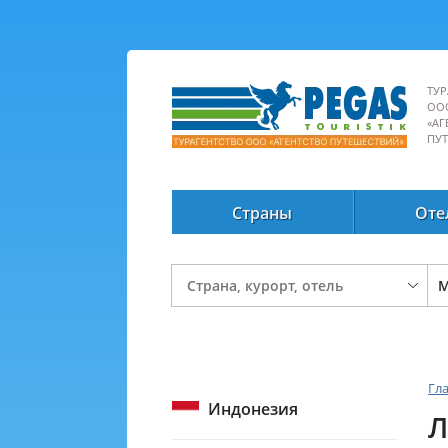
ТУР
ОО
«АГ
ПУ
Страны
Оте
Гл
Индонезия
Л