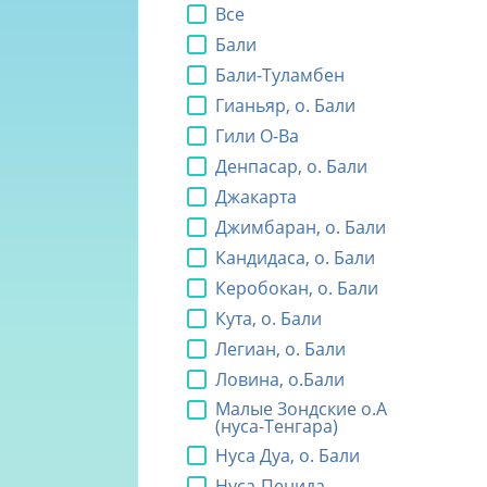
Все
Бали
Бали-Туламбен
Гианьяр, о. Бали
Гили О-Ва
Денпасар, о. Бали
Джакарта
Джимбаран, о. Бали
Кандидаса, о. Бали
Керобокан, о. Бали
Кута, о. Бали
Легиан, о. Бали
Ловина, о.Бали
Малые Зондские о.А
(нуса-Тенгара)
Нуса Дуа, о. Бали
Нуса-Пенида