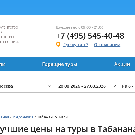
Ежедневно с 09:00 - 21:00
АГЕНТСТВО
О
+7 (495) 545-40-48
ЕНТСТВО
ТЕШЕСТВИЙ»
Где купить?
О компании
ли
Горящие туры
Акции
на
6 -
авная
/
Индонезия
/
Табанан, о. Бали
учшие цены на туры в Табанан