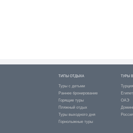
ТИПЫ ОТДЫХА
ТУРЫ 
Туры с детьми
Турци
Раннее бронирование
Египе
Горящие туры
ОАЭ
Пляжный отдых
Домин
Туры выходного дня
Росси
Горнолыжные туры