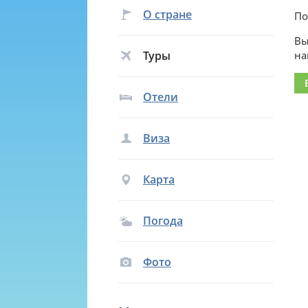
О стране
По
Вы
Туры
на
Отели
Виза
Карта
Погода
Фото