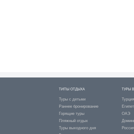
ТИПЫ ОТДЫХА
ТУРЫ 
Туры с детьми
Турци
Раннее бронирование
Египе
Горящие туры
ОАЭ
Пляжный отдых
Домин
Туры выходного дня
Росси