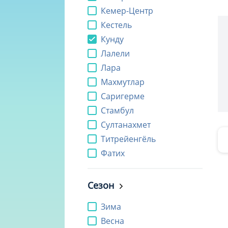
Кемер-Центр
Кестель
Кунду
Лалели
Лара
Махмутлар
Саригерме
Стамбул
Султанахмет
Титрейенгёль
Фатих
Сезон
Зима
Весна