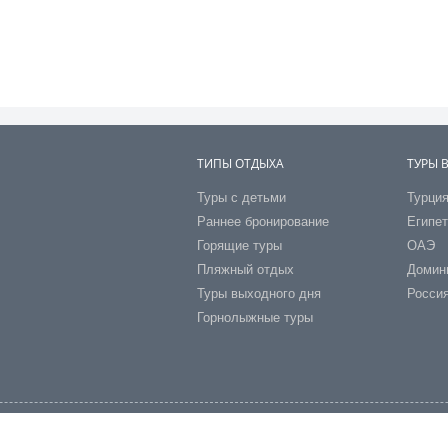
ТИПЫ ОТДЫХА
ТУРЫ 
Туры с детьми
Турци
Раннее бронирование
Египе
Горящие туры
ОАЭ
Пляжный отдых
Домин
Туры выходного дня
Росси
Горнолыжные туры
во Путешествий" (ИНН:9729361393 ОГРН:1237700862233)