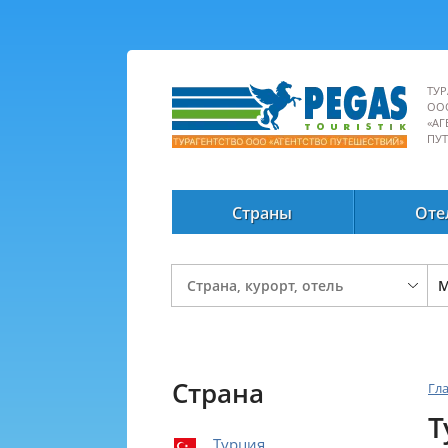
ТУР
ОО
«АГ
ПУ
Страны
Оте
Страна
Гл
Т
Турция