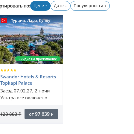
ртировать по:
Цене
Дате
Популярности
↑
↓
↓
,
Турция
Лара, Кунду
Скидка на проживание
Swandor Hotels & Resorts
Topkapi Palace
Заезд 07.02.27, 2 ночи
Ультра все включено
97 639
128 883
Р
от
Р