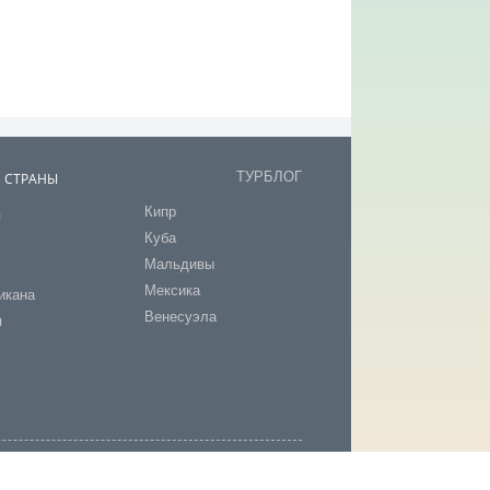
ТУРБЛОГ
В СТРАНЫ
Кипр
я
Куба
т
Мальдивы
Мексика
икана
Венесуэла
я