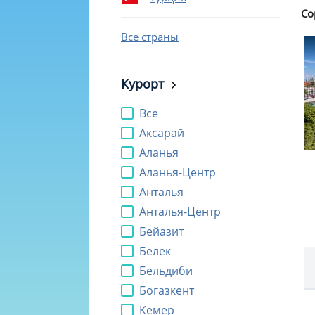
Со
Все страны
Курорт
Все
Аксарай
Аланья
Аланья-Центр
Анталья
Анталья-Центр
Бейазит
Белек
Бельдиби
Богазкент
Кемер