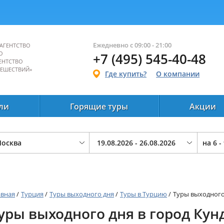
Ежедневно с 09:00 - 21:00
АГЕНТСТВО
О
+7 (495) 545-40-48
ЕНТСТВО
ТЕШЕСТВИЙ»
Где купить?
О компании
ли
Горящие туры
Акции
на
6 -
авная
/
Турция
/
Туры выходного дня
/
Туры в Турцию
/
Туры выходного
уры выходного дня в город Кун