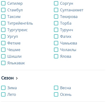
Ситилер
Соргун
Стамбул
Султанахмет
Таксим
Текирова
Титрейенгёль
Торба
Тургутреис
Турунч
Ургуп
Фатих
Фетхие
Чамьюва
Чешме
Чолаклы
Шишли
Ялова
Ялыкавак
Сезон
Зима
Весна
Лето
Осень