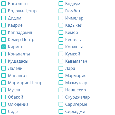
Богазкент
Бодрум
Бодрум-Центр
Гюмбет
Дидим
Ичмелер
Кадрие
Кадыкей
Каппадокия
Кемер
Кемер-Центр
Кестель
Кириш
Конаклы
Коньяалты
Кумкой
Кушадасы
Кызылагач
Лалели
Лара
Манавгат
Мармарис
Мармарис-Центр
Махмутлар
Мугла
Невшехир
Обакой
Окурджалар
Олюдениз
Саригерме
Сиде
Сиркеджи