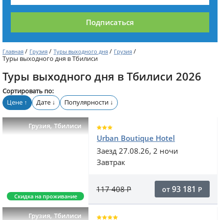
Подписаться
/
/
/
/
Главная
Грузия
Туры выходного дня
Грузия
Туры выходного дня в Тбилиси
Туры выходного дня в Тбилиси 2026
Сортировать по:
Цене
Дате
Популярности
↑
↓
↓
,
Грузия
Тбилиси
Urban Boutique Hotel
Заезд 27.08.26, 2 ночи
Завтрак
93 181
117 408
Р
от
Р
Скидка на проживание
,
Грузия
Тбилиси