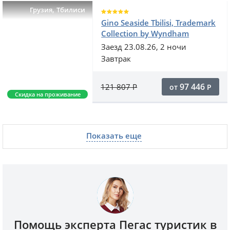
,
Грузия
Тбилиси
Gino Seaside Tbilisi, Trademark
Collection by Wyndham
Заезд 23.08.26, 2 ночи
Завтрак
97 446
121 807
Р
от
Р
Скидка на проживание
Показать еще
Помощь эксперта Пегас туристик в