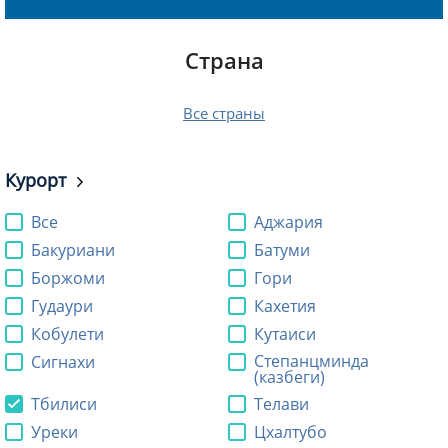
Страна
Все страны
Курорт
Все
Аджария
Бакуриани
Батуми
Боржоми
Гори
Гудаури
Кахетия
Кобулети
Кутаиси
Степанцминда
Сигнахи
(казбеги)
Тбилиси
Телави
Уреки
Цхалтубо