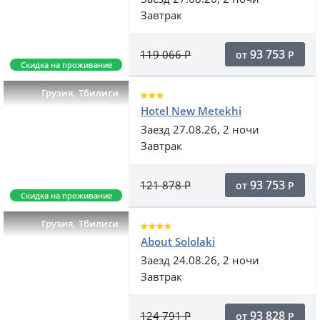
Завтрак
93 753
119 066
Р
от
Р
Скидка на проживание
,
Грузия
Тбилиси
Hotel New Metekhi
Заезд 27.08.26, 2 ночи
Завтрак
93 753
121 878
Р
от
Р
Скидка на проживание
,
Грузия
Тбилиси
About Sololaki
Заезд 24.08.26, 2 ночи
Завтрак
93 828
124 791
Р
от
Р