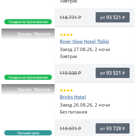
Завтрак
93 521
118 771
Р
от
Р
Скидка на проживание
,
Грузия
Тбилиси
River View Hotel Tbilisi
Заезд 27.08.26, 2 ночи
Завтрак
93 521
115 030
Р
от
Р
Скидка на проживание
,
Грузия
Тбилиси
Bricks Hotel
Заезд 26.08.26, 2 ночи
Без питания
93 728
119 971
Р
от
Р
Лучшая цена