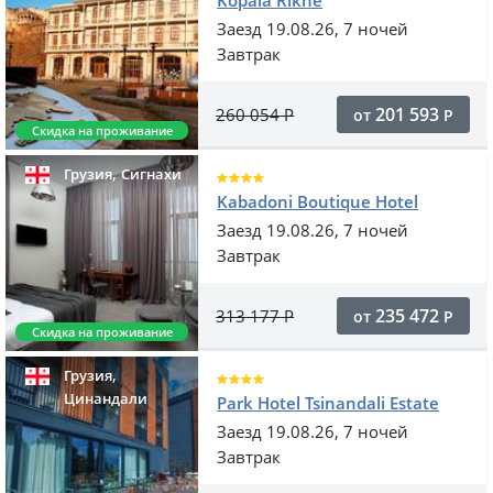
Kopala Rikhe
Заезд 19.08.26, 7 ночей
Завтрак
201 593
260 054
Р
от
Р
Скидка на проживание
,
Грузия
Сигнахи
Kabadoni Boutique Hotel
Заезд 19.08.26, 7 ночей
Завтрак
235 472
313 177
Р
от
Р
Скидка на проживание
,
Грузия
Цинандали
Park Hotel Tsinandali Estate
Заезд 19.08.26, 7 ночей
Завтрак