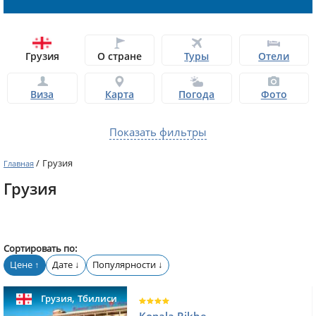
Грузия
О стране
Туры
Отели
Виза
Карта
Погода
Фото
Показать фильтры
/
Грузия
Главная
Грузия
Сортировать по:
Цене
Дате
Популярности
↑
↓
↓
,
Грузия
Тбилиси