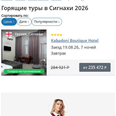
Горящие туры в Сигнахи 2026
Сортировать по:
Цене
Дате
Популярности
↑
↓
↓
,
Грузия
Сигнахи
Kabadoni Boutique Hotel
Заезд 19.08.26, 7 ночей
Завтрак
235 472
284 921
Р
от
Р
Скидка на проживание