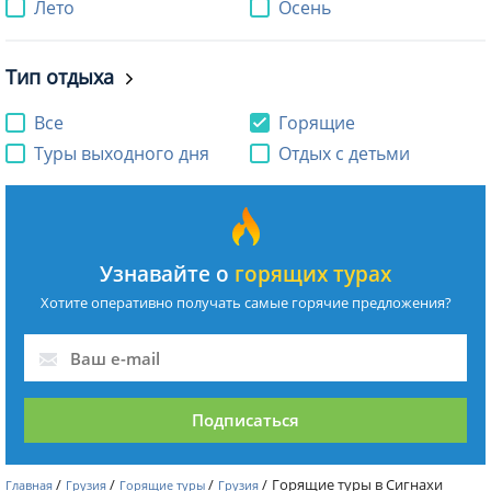
Лето
Осень
Тип отдыха
Все
Горящие
Туры выходного дня
Отдых с детьми
Узнавайте о
горящих турах
Хотите оперативно получать самые горячие предложения?
Подписаться
/
/
/
/
Горящие туры в Сигнахи
Главная
Грузия
Горящие туры
Грузия