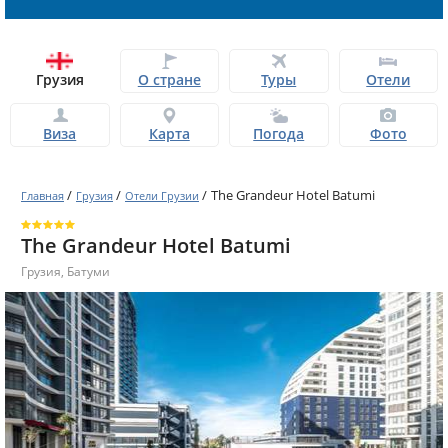
Грузия
О стране
Туры
Отели
Виза
Карта
Погода
Фото
/
/
/
The Grandeur Hotel Batumi
Главная
Грузия
Отели Грузии
The Grandeur Hotel Batumi
Грузия
,
Батуми