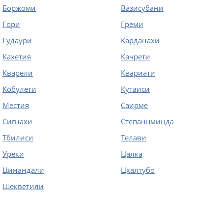
Боржоми
Вазисубани
Гори
Греми
Гудаури
Карданахи
Кахетия
Качрети
Кварели
Квариати
Кобулети
Кутаиси
Местия
Саирме
Сигнахи
Степанцминда
Тбилиси
Телави
Уреки
Цалка
Цинандали
Цхалтубо
Шекветили