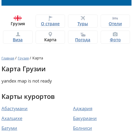
Грузия
О стране
Туры
Отели
Виза
Карта
Погода
Фото
/
/
Карта
Главная
Грузия
Карта Грузии
yandex map is not ready
Карты курортов
Абастумани
Аджария
Ахалцихе
Бакуриани
Батуми
Болниси