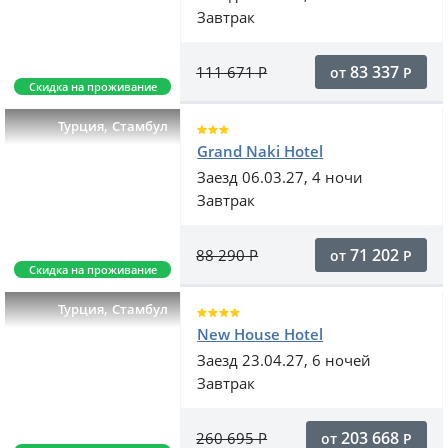
Завтрак
83 337
111 671
Р
от
Р
Скидка на проживание
,
Турция
Стамбул
Grand Naki Hotel
Заезд 06.03.27, 4 ночи
Завтрак
71 202
88 290
Р
от
Р
Скидка на проживание
,
Турция
Стамбул
New House Hotel
Заезд 23.04.27, 6 ночей
Завтрак
203 668
260 695
Р
от
Р