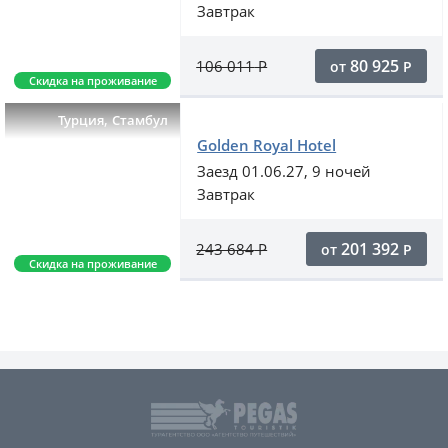
Завтрак
80 925
106 011
Р
от
Р
Скидка на проживание
,
Турция
Стамбул
Golden Royal Hotel
Заезд 01.06.27, 9 ночей
Завтрак
201 392
243 684
Р
от
Р
Скидка на проживание