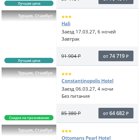
Лучшая цена
,
Турция
Стамбул
Hali
Заезд 17.03.27, 6 ночей
Завтрак
74 719
91 904
Р
от
Р
Лучшая цена
,
Турция
Стамбул
Constantinopolis Hotel
Заезд 06.03.27, 4 ночи
Без питания
64 682
85 380
Р
от
Р
Скидка на проживание
,
Турция
Стамбул
Ottomans Pearl Hotel