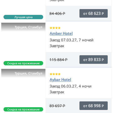
68 623
84 406
Р
от
Р
Лучшая цена
,
Турция
Стамбул
Amber Hotel
Заезд 07.03.27, 7 ночей
Завтрак
89 833
115 884
Р
от
Р
Скидка на проживание
,
Турция
Стамбул
Aybar Hotel
Заезд 06.03.27, 4 ночи
Завтрак
68 998
89 697
Р
от
Р
Скидка на проживание