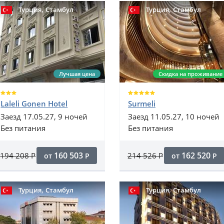
,
,
Турция
Стамбул
Турция
Стамбул
Лучшая цена
Скидка на проживание
Laleli Gonen Hotel
Surmeli
Заезд 17.05.27, 9 ночей
Заезд 11.05.27, 10 ночей
Без питания
Без питания
160 503
162 520
194 208
Р
214 526
Р
от
Р
от
Р
,
,
Турция
Стамбул
Турция
Стамбул