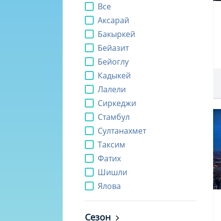
Все
Аксарай
Бакыркей
Бейазит
Бейоглу
Кадыкей
Лалели
Сиркеджи
Стамбул
Султанахмет
Таксим
Фатих
Шишли
Ялова
Сезон