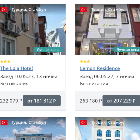
,
,
Турция
Стамбул
Турция
Стамбул
Лучшая цена
Лучшая цена
The Lola Hotel
Lemon Residence
Заезд 10.05.27, 13 ночей
Заезд 06.05.27, 7 ночей
Без питания
Без питания
181 312
207 229
232 079
Р
263 180
Р
от
Р
от
Р
,
,
Турция
Стамбул
Турция
Стамбул