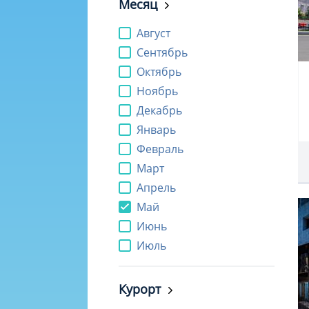
Месяц
Август
Сентябрь
Октябрь
Ноябрь
Декабрь
Январь
Февраль
Март
Апрель
Май
Июнь
Июль
Курорт