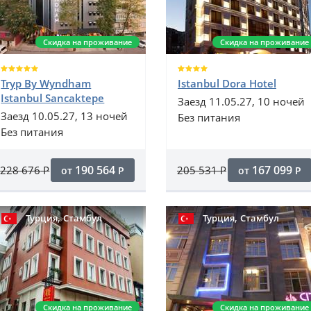
Скидка на проживание
Скидка на проживание
Tryp By Wyndham
Istanbul Dora Hotel
Istanbul Sancaktepe
Заезд 11.05.27, 10 ночей
Заезд 10.05.27, 13 ночей
Без питания
Без питания
190 564
167 099
228 676
Р
205 531
Р
от
Р
от
Р
,
,
Турция
Стамбул
Турция
Стамбул
Скидка на проживание
Скидка на проживание