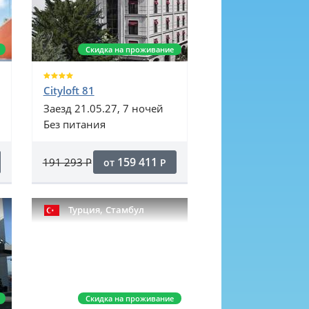
Скидка на проживание
Cityloft 81
Заезд 21.05.27, 7 ночей
Без питания
159 411
191 293
Р
от
Р
,
Турция
Стамбул
Скидка на проживание