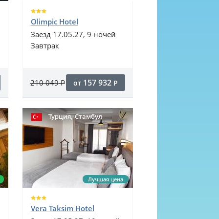
Olimpic Hotel
Заезд 17.05.27, 9 ночей
Завтрак
157 932
210 049
Р
от
Р
,
Турция
Стамбул
Лучшая цена
Vera Taksim Hotel