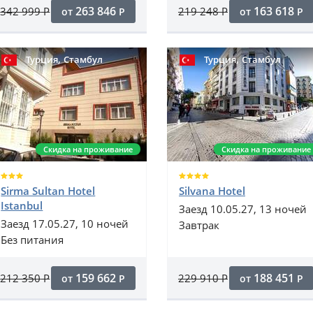
263 846
163 618
342 999
Р
219 248
Р
от
Р
от
Р
,
,
Турция
Стамбул
Турция
Стамбул
Скидка на проживание
Скидка на проживание
Sirma Sultan Hotel
Silvana Hotel
Istanbul
Заезд 10.05.27, 13 ночей
Заезд 17.05.27, 10 ночей
Завтрак
Без питания
159 662
188 451
212 350
Р
229 910
Р
от
Р
от
Р