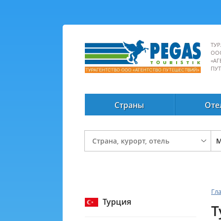
ТУР
ОО
«АГ
ПУ
Страны
Оте
Гл
Турция
Т