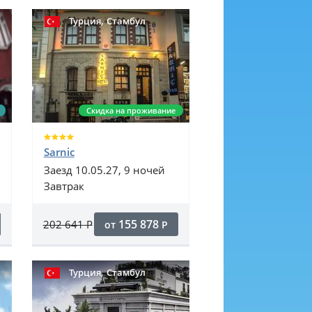
,
Турция
Стамбул
Скидка на проживание
Sarnic
Заезд 10.05.27, 9 ночей
Завтрак
155 878
202 641
Р
от
Р
,
Турция
Стамбул