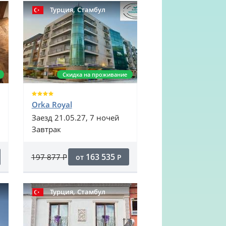
,
Турция
Стамбул
Скидка на проживание
Orka Royal
Заезд 21.05.27, 7 ночей
Завтрак
163 535
197 877
Р
от
Р
,
Турция
Стамбул