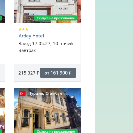
Скидка на проживание
Ardey Hotel
Заезд 17.05.27, 10 ночей
Завтрак
161 900
215 327
Р
от
Р
,
Турция
Стамбул
Скидка на проживание