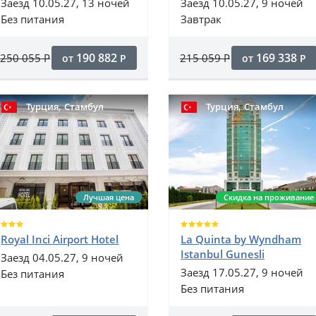
Заезд 10.05.27, 13 ночей
Заезд 10.05.27, 9 ночей
Без питания
Завтрак
190 882
169 338
250 055
Р
215 059
Р
от
Р
от
Р
,
,
Турция
Стамбул
Турция
Стамбул
Лучшая цена
Скидка на проживание
Royal Inci Airport Hotel
La Quinta by Wyndham
Istanbul Gunesli
Заезд 04.05.27, 9 ночей
Заезд 17.05.27, 9 ночей
Без питания
Без питания