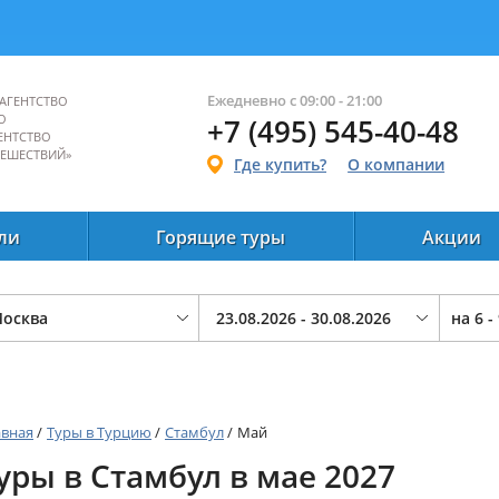
Ежедневно с 09:00 - 21:00
АГЕНТСТВО
О
+7 (495) 545-40-48
ЕНТСТВО
ТЕШЕСТВИЙ»
Где купить?
О компании
ли
Горящие туры
Акции
на
6 -
авная
/
Туры в Турцию
/
Стамбул
/
Май
уры в Стамбул в мае 2027