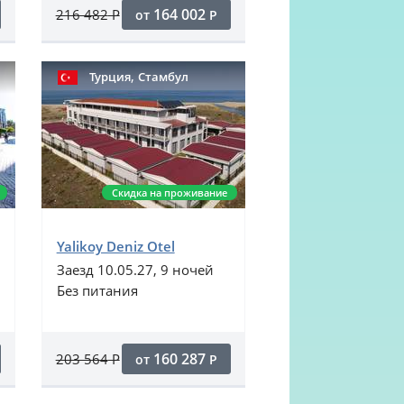
164 002
216 482
Р
от
Р
,
Турция
Стамбул
Скидка на проживание
Yalikoy Deniz Otel
Заезд 10.05.27, 9 ночей
Без питания
160 287
203 564
Р
от
Р