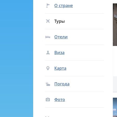
О стране
Туры
Отели
Виза
Карта
Погода
Фото