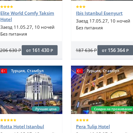
Elite World Comfy Taksim
Ibis Istanbul Esenyurt
Hotel
Заезд 17.05.27, 10 ночей
Заезд 11.05.27, 10 ночей
Без питания
Без питания
161 430
156 364
206 630
Р
187 636
Р
от
Р
от
Р
,
,
Турция
Стамбул
Турция
Стамбул
Лучшая цена
Скидка на проживание
Rotta Hotel Istanbul
Pera Tulip Hotel