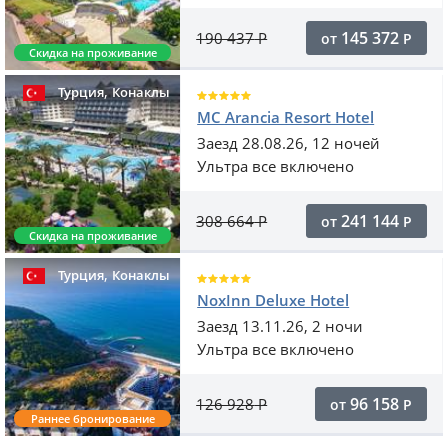
145 372
190 437
Р
от
Р
Скидка на проживание
,
Турция
Конаклы
MC Arancia Resort Hotel
Заезд 28.08.26, 12 ночей
Ультра все включено
241 144
308 664
Р
от
Р
Скидка на проживание
,
Турция
Конаклы
NoxInn Deluxe Hotel
Заезд 13.11.26, 2 ночи
Ультра все включено
96 158
126 928
Р
от
Р
Раннее бронирование