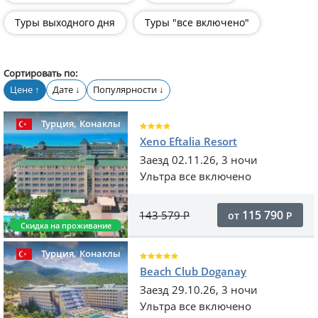
Туры выходного дня
Туры "все включено"
Сортировать по:
Цене
Дате
Популярности
↑
↓
↓
,
Турция
Конаклы
Xeno Eftalia Resort
Заезд 02.11.26, 3 ночи
Ультра все включено
115 790
143 579
Р
от
Р
Скидка на проживание
,
Турция
Конаклы
Beach Club Doganay
Заезд 29.10.26, 3 ночи
Ультра все включено