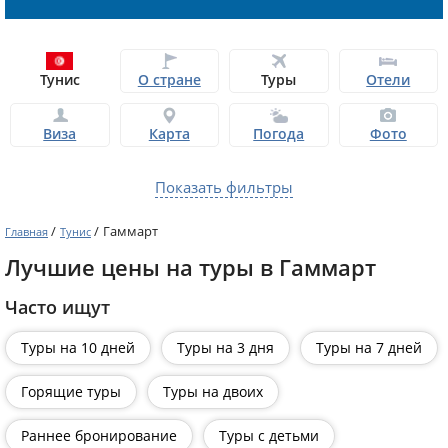
Тунис
О стране
Туры
Отели
Виза
Карта
Погода
Фото
Показать фильтры
/
/
Гаммарт
Главная
Тунис
Лучшие цены на туры в Гаммарт
Часто ищут
Туры на 10 дней
Туры на 3 дня
Туры на 7 дней
Горящие туры
Туры на двоих
Раннее бронирование
Туры с детьми