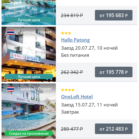
195 683
234 819
Р
от
Р
Лучшая цена
,
Таиланд
Пхукет
Hallo Patong
Заезд 20.07.27, 10 ночей
Без питания
195 778
262 342
Р
от
Р
Лучшая цена
,
Таиланд
Пхукет
OneLoft Hotel
Заезд 15.07.27, 11 ночей
Завтрак
212 483
280 477
Р
от
Р
Скидка на проживание