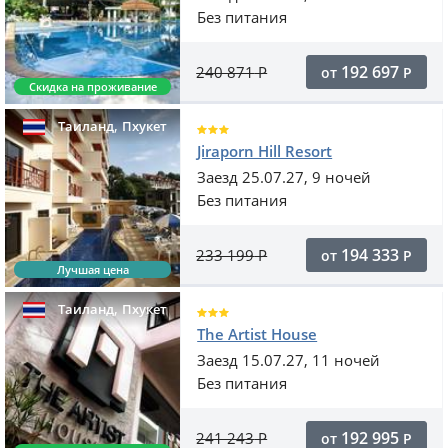
Без питания
192 697
240 871
Р
от
Р
Скидка на проживание
,
Таиланд
Пхукет
Jiraporn Hill Resort
Заезд 25.07.27, 9 ночей
Без питания
194 333
233 199
Р
от
Р
Лучшая цена
,
Таиланд
Пхукет
The Artist House
Заезд 15.07.27, 11 ночей
Без питания
192 995
241 243
Р
от
Р