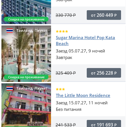
260 449
330 770
Р
от
Р
Скидка на проживание
,
Таиланд
Пхукет
Sugar Marina Hotel Pop Kata
Beach
Заезд 05.07.27, 9 ночей
Завтрак
256 228
325 409
Р
от
Р
Скидка на проживание
,
Таиланд
Пхукет
The Little Moon Residence
Заезд 15.07.27, 11 ночей
Без питания
191 693
241 533
Р
от
Р