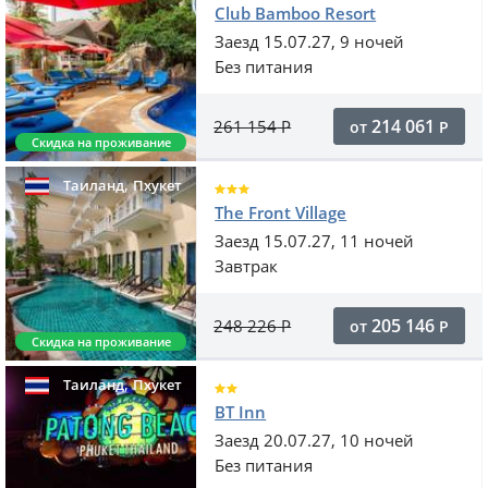
Club Bamboo Resort
Заезд 15.07.27, 9 ночей
Без питания
214 061
261 154
Р
от
Р
Скидка на проживание
,
Таиланд
Пхукет
The Front Village
Заезд 15.07.27, 11 ночей
Завтрак
205 146
248 226
Р
от
Р
Скидка на проживание
,
Таиланд
Пхукет
BT Inn
Заезд 20.07.27, 10 ночей
Без питания