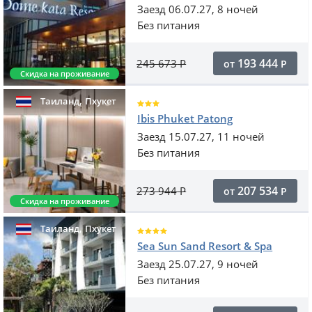
Заезд 06.07.27, 8 ночей
Без питания
193 444
245 673
Р
от
Р
Скидка на проживание
,
Таиланд
Пхукет
Ibis Phuket Patong
Заезд 15.07.27, 11 ночей
Без питания
207 534
273 944
Р
от
Р
Скидка на проживание
,
Таиланд
Пхукет
Sea Sun Sand Resort & Spa
Заезд 25.07.27, 9 ночей
Без питания