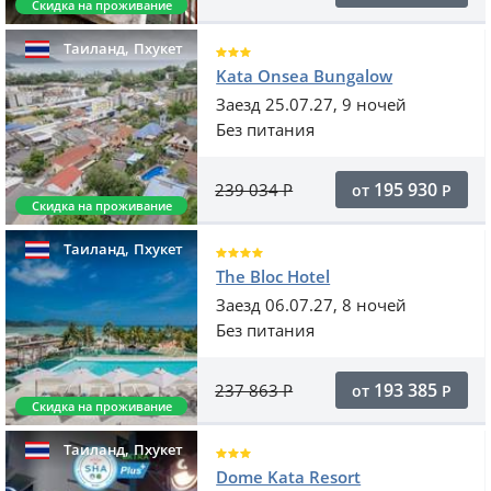
Скидка на проживание
,
Таиланд
Пхукет
Kata Onsea Bungalow
Заезд 25.07.27, 9 ночей
Без питания
195 930
239 034
Р
от
Р
Скидка на проживание
,
Таиланд
Пхукет
The Bloc Hotel
Заезд 06.07.27, 8 ночей
Без питания
193 385
237 863
Р
от
Р
Скидка на проживание
,
Таиланд
Пхукет
Dome Kata Resort