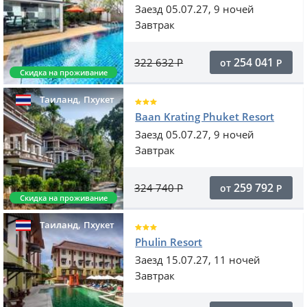
Заезд 05.07.27, 9 ночей
Завтрак
254 041
322 632
Р
от
Р
Скидка на проживание
,
Таиланд
Пхукет
Baan Krating Phuket Resort
Заезд 05.07.27, 9 ночей
Завтрак
259 792
324 740
Р
от
Р
Скидка на проживание
,
Таиланд
Пхукет
Phulin Resort
Заезд 15.07.27, 11 ночей
Завтрак