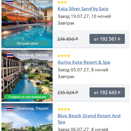
,
Таиланд
Пхукет
Kata Silver Sand by Eazy
Заезд 19.07.27, 10 ночей
Завтрак
192 561
236 850
Р
от
Р
Лучшая цена
,
Таиланд
Пхукет
Aurico Kata Resort & Spa
Заезд 05.07.27, 8 ночей
Завтрак
192 643
235 024
Р
от
Р
Скидка на проживание
,
Таиланд
Пхукет
Blue Beach Grand Resort And
Spa
Заезд 06.07.27, 8 ночей