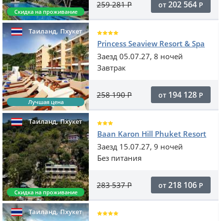
202 564
259 281
Р
от
Р
Скидка на проживание
,
Таиланд
Пхукет
Princess Seaview Resort & Spa
Заезд 05.07.27, 8 ночей
Завтрак
194 128
258 190
Р
от
Р
Лучшая цена
,
Таиланд
Пхукет
Baan Karon Hill Phuket Resort
Заезд 15.07.27, 9 ночей
Без питания
218 106
283 537
Р
от
Р
Скидка на проживание
,
Таиланд
Пхукет