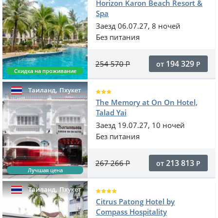
Horizon Karon Beach Resort &
Spa
Заезд 06.07.27, 8 ночей
Без питания
194 329
254 570
Р
от
Р
Скидка на проживание
,
Таиланд
Пхукет
The Memory at On On Hotel,
Talad Yai
Заезд 19.07.27, 10 ночей
Без питания
213 813
267 266
Р
от
Р
Лучшая цена
,
Таиланд
Пхукет
Citrus Patong Hotel by
Compass Hospitality