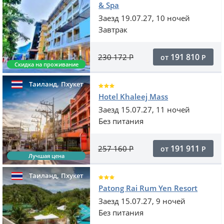
& Spa
Заезд 19.07.27, 10 ночей
Завтрак
191 810
230 172
Р
от
Р
Скидка на проживание
,
Таиланд
Пхукет
Hotel Khaleej Mass
Заезд 15.07.27, 11 ночей
Без питания
191 911
257 160
Р
от
Р
Лучшая цена
,
Таиланд
Пхукет
Patong Rai Rum Yen Resort
Заезд 15.07.27, 9 ночей
Без питания