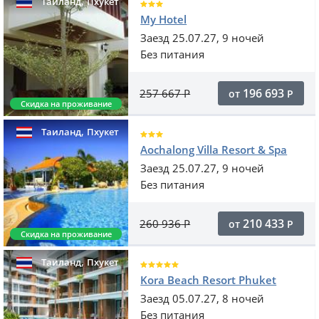
,
Таиланд
Пхукет
My Hotel
Заезд 25.07.27, 9 ночей
Без питания
196 693
257 667
Р
от
Р
Скидка на проживание
,
Таиланд
Пхукет
Aochalong Villa Resort & Spa
Заезд 25.07.27, 9 ночей
Без питания
210 433
260 936
Р
от
Р
Скидка на проживание
,
Таиланд
Пхукет
Kora Beach Resort Phuket
Заезд 05.07.27, 8 ночей
Без питания