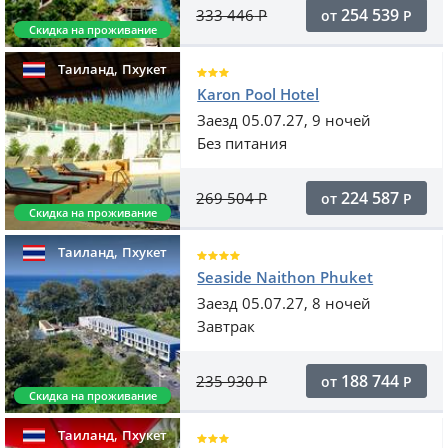
254 539
333 446
Р
от
Р
Скидка на проживание
,
Таиланд
Пхукет
Karon Pool Hotel
Заезд 05.07.27, 9 ночей
Без питания
224 587
269 504
Р
от
Р
Скидка на проживание
,
Таиланд
Пхукет
Seaside Naithon Phuket
Заезд 05.07.27, 8 ночей
Завтрак
188 744
235 930
Р
от
Р
Скидка на проживание
,
Таиланд
Пхукет