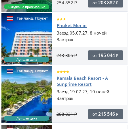
203 882
254 852
Р
от
Р
Скидка на проживание
,
Таиланд
Пхукет
Phuket Merlin
Заезд 05.07.27, 8 ночей
Завтрак
195 044
243 805
Р
от
Р
Лучшая цена
,
Таиланд
Пхукет
Kamala Beach Resort - A
Sunprime Resort
Заезд 19.07.27, 10 ночей
Завтрак
215 546
288 831
Р
от
Р
Лучшая цена