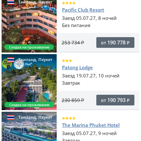
,
Таиланд
Пхукет
Pacific Club Resort
Заезд 05.07.27, 8 ночей
Без питания
190 778
253 734
Р
от
Р
Скидка на проживание
,
Таиланд
Пхукет
Patong Lodge
Заезд 19.07.27, 10 ночей
Завтрак
190 793
230 859
Р
от
Р
Скидка на проживание
,
Таиланд
Пхукет
The Marina Phuket Hotel
Заезд 05.07.27, 9 ночей
Завтрак