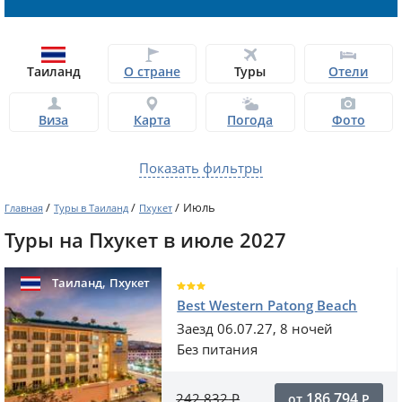
Таиланд
О стране
Туры
Отели
Виза
Карта
Погода
Фото
Показать фильтры
/
/
/
Июль
Главная
Туры в Таиланд
Пхукет
Туры на Пхукет в июле 2027
,
Таиланд
Пхукет
Best Western Patong Beach
Заезд 06.07.27, 8 ночей
Без питания
186 794
242 832
Р
от
Р