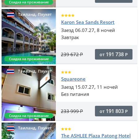
Скидка на проживание
,
Таиланд
Пхукет
Karon Sea Sands Resort
Заезд 06.07.27, 8 ночей
Завтрак
191 738
239 672
Р
от
Р
Скидка на проживание
,
Таиланд
Пхукет
Squareone
Заезд 15.07.27, 11 ночей
Без питания
191 803
233 999
Р
от
Р
Скидка на проживание
,
Таиланд
Пхукет
The ASHLEE Plaza Patong Hotel