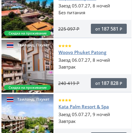
Заезд 05.07.27, 8 ночей
Без питания
187 581
225 097
Р
от
Р
Скидка на проживание
,
Таиланд
Пхукет
Woovo Phuket Patong
Заезд 06.07.27, 8 ночей
Завтрак
187 828
240 419
Р
от
Р
Скидка на проживание
,
Таиланд
Пхукет
Kata Palm Resort & Spa
Заезд 05.07.27, 9 ночей
Завтрак