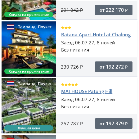
222 170
291 042
Р
от
Р
Скидка на проживание
,
Таиланд
Пхукет
Ratana Apart-Hotel at Chalong
Заезд 06.07.27, 8 ночей
Без питания
192 272
230 726
Р
от
Р
Скидка на проживание
,
Таиланд
Пхукет
MAI HOUSE Patong Hill
Заезд 06.07.27, 8 ночей
Без питания
192 379
257 787
Р
от
Р
Лучшая цена