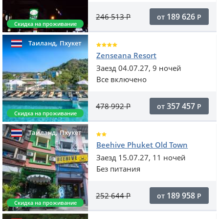
189 626
246 513
Р
от
Р
Скидка на проживание
,
Таиланд
Пхукет
Zenseana Resort
Заезд 04.07.27, 9 ночей
Все включено
357 457
478 992
Р
от
Р
Скидка на проживание
,
Таиланд
Пхукет
Beehive Phuket Old Town
Заезд 15.07.27, 11 ночей
Без питания
189 958
252 644
Р
от
Р
Скидка на проживание