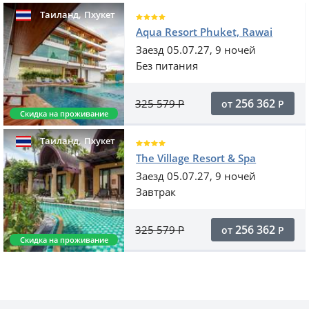
,
Таиланд
Пхукет
Aqua Resort Phuket, Rawai
Заезд 05.07.27, 9 ночей
Без питания
256 362
325 579
Р
от
Р
Скидка на проживание
,
Таиланд
Пхукет
The Village Resort & Spa
Заезд 05.07.27, 9 ночей
Завтрак
256 362
325 579
Р
от
Р
Скидка на проживание