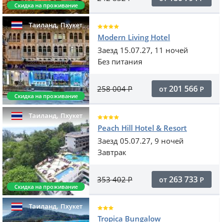
Скидка на проживание
,
Таиланд
Пхукет
Modern Living Hotel
Заезд 15.07.27, 11 ночей
Без питания
201 566
258 004
Р
от
Р
Скидка на проживание
,
Таиланд
Пхукет
Peach Hill Hotel & Resort
Заезд 05.07.27, 9 ночей
Завтрак
263 733
353 402
Р
от
Р
Скидка на проживание
,
Таиланд
Пхукет
Tropica Bungalow