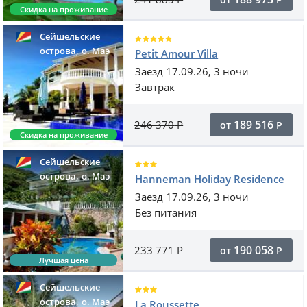
Скидка на проживание
Сейшельские
,
острова
o. Маэ
Petit Amour Villa
Заезд 17.09.26, 3 ночи
Завтрак
189 516
246 370
Р
от
Р
Скидка на проживание
Сейшельские
,
острова
o. Маэ
Hanneman Holiday Residence
Заезд 17.09.26, 3 ночи
Без питания
190 058
233 771
Р
от
Р
Лучшая цена
Сейшельские
,
острова
o. Маэ
La Roussette