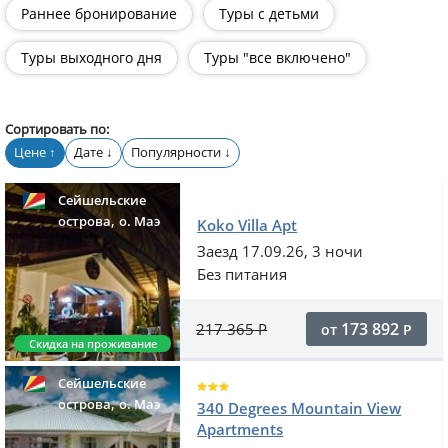
Раннее бронирование
Туры с детьми
Туры выходного дня
Туры "все включено"
Сортировать по:
Цене
Дате
Популярности
↑
↓
↓
Сейшельские
,
острова
o. Маэ
Koko Villa Apt
Заезд 17.09.26, 3 ночи
Без питания
173 892
217 365
Р
от
Р
Скидка на проживание
Сейшельские
,
острова
o. Маэ
340 Degrees Mountain View
Apartments