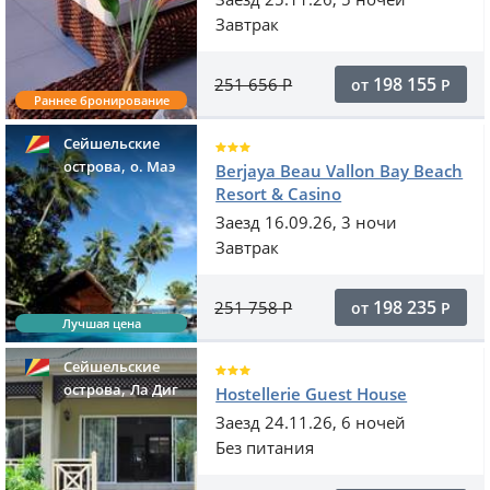
Завтрак
198 155
251 656
Р
от
Р
Раннее бронирование
Сейшельские
,
острова
o. Маэ
Berjaya Beau Vallon Bay Beach
Resort & Casino
Заезд 16.09.26, 3 ночи
Завтрак
198 235
251 758
Р
от
Р
Лучшая цена
Сейшельские
,
острова
Ла Диг
Hostellerie Guest House
Заезд 24.11.26, 6 ночей
Без питания