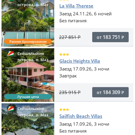
,
острова
o. Маэ
La Villa Therese
Заезд 24.11.26, 6 ночей
Без питания
183 751
227 851
Р
от
Р
Раннее бронирование
Сейшельские
,
острова
o. Маэ
Glacis Heights Villa
Заезд 17.09.26, 3 ночи
Завтрак
184 309
235 915
Р
от
Р
Лучшая цена
Сейшельские
,
острова
o. Маэ
Sailfish Beach Villas
Заезд 17.09.26, 3 ночи
Без питания