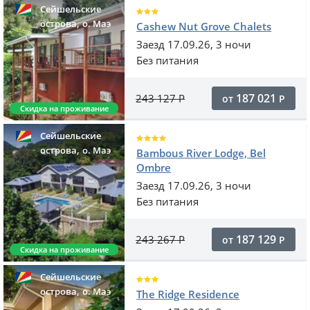
Сейшельские
,
острова
o. Маэ
Cashew Nut Grove Chalets
Заезд 17.09.26, 3 ночи
Без питания
187 021
243 127
Р
от
Р
Скидка на проживание
Сейшельские
,
острова
o. Маэ
Bambous River Lodge, Bel
Ombre
Заезд 17.09.26, 3 ночи
Без питания
187 129
243 267
Р
от
Р
Скидка на проживание
Сейшельские
,
острова
o. Маэ
The Ridge Residence