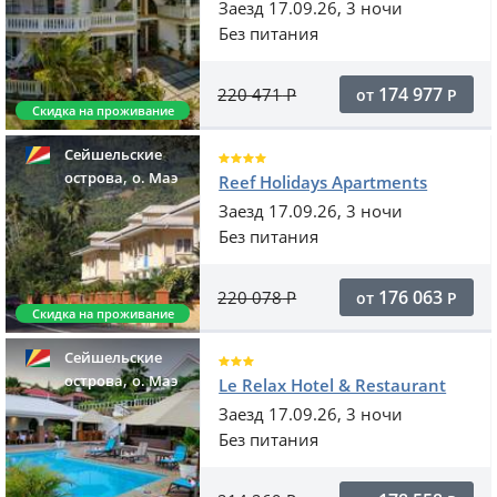
Заезд 17.09.26, 3 ночи
Без питания
174 977
220 471
Р
от
Р
Скидка на проживание
Сейшельские
,
острова
o. Маэ
Reef Holidays Apartments
Заезд 17.09.26, 3 ночи
Без питания
176 063
220 078
Р
от
Р
Скидка на проживание
Сейшельские
,
острова
o. Маэ
Le Relax Hotel & Restaurant
Заезд 17.09.26, 3 ночи
Без питания