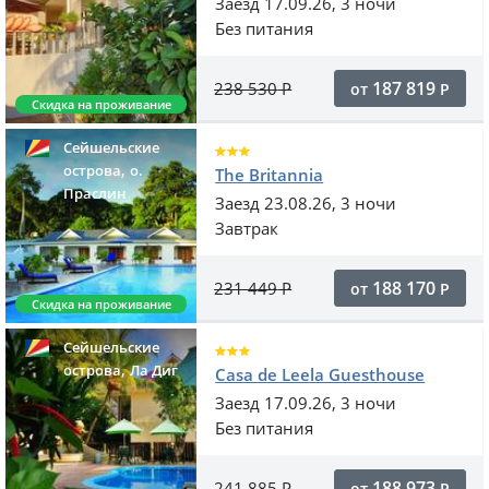
Заезд 17.09.26, 3 ночи
Без питания
187 819
238 530
Р
от
Р
Скидка на проживание
Сейшельские
,
острова
о.
The Britannia
Праслин
Заезд 23.08.26, 3 ночи
Завтрак
188 170
231 449
Р
от
Р
Скидка на проживание
Сейшельские
,
острова
Ла Диг
Casa de Leela Guesthouse
Заезд 17.09.26, 3 ночи
Без питания
188 973
241 885
Р
от
Р