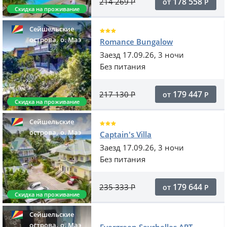
178 558
214 269
Р
от
Р
Скидка на проживание
Сейшельские
,
острова
o. Маэ
Romance Bungalow
Заезд 17.09.26, 3 ночи
Без питания
179 447
217 130
Р
от
Р
Скидка на проживание
Сейшельские
,
острова
o. Маэ
Captain's Villa
Заезд 17.09.26, 3 ночи
Без питания
179 644
235 333
Р
от
Р
Скидка на проживание
Сейшельские
,
острова
o. Маэ