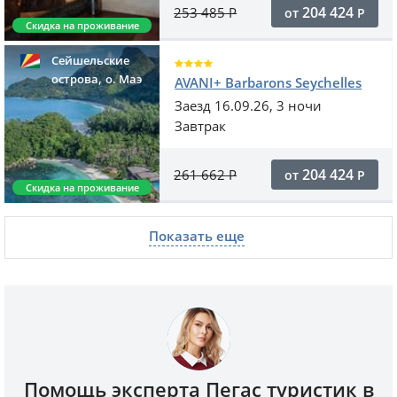
204 424
253 485
Р
от
Р
Скидка на проживание
Сейшельские
,
острова
o. Маэ
AVANI+ Barbarons Seychelles
Заезд 16.09.26, 3 ночи
Завтрак
204 424
261 662
Р
от
Р
Скидка на проживание
Показать еще
Помощь эксперта Пегас туристик в