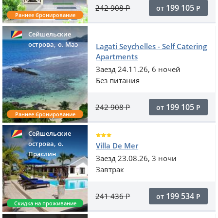
199 105
242 908
Р
от
Р
Раннее бронирование
Сейшельские
,
острова
o. Маэ
Lagati Seychelles - Self Catering
Apartments
Заезд 24.11.26, 6 ночей
Без питания
199 105
242 908
Р
от
Р
Раннее бронирование
Сейшельские
,
острова
о.
Villa De Mer
Праслин
Заезд 23.08.26, 3 ночи
Завтрак
199 534
241 436
Р
от
Р
Скидка на проживание