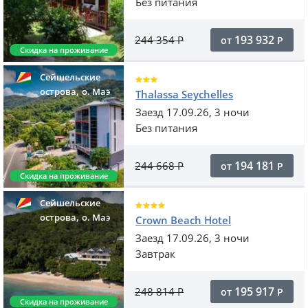
Без питания
193 932
244 354
Р
от
Р
Скидка на проживание
Сейшельские
,
острова
o. Маэ
Thalassa Seychelles
Заезд 17.09.26, 3 ночи
Без питания
194 181
244 668
Р
от
Р
Скидка на проживание
Сейшельские
,
острова
o. Маэ
Crown Beach Hotel
Заезд 17.09.26, 3 ночи
Завтрак
195 917
248 814
Р
от
Р
Скидка на проживание