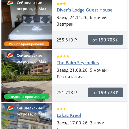
Сейшельские
,
острова
o. Маэ
Diver's Lodge Guest House
Заезд 24.11.26, 6 ночей
Завтрак
199 703
255 619
Р
от
Р
Раннее бронирование
Сейшельские
,
острова
o. Маэ
The Palm Seychelles
Заезд 21.08.26, 5 ночей
Без питания
199 773
251 713
Р
от
Р
Скидка на проживание
Сейшельские
,
острова
o. Маэ
Lakaz Kreol
Заезд 17.09.26, 3 ночи