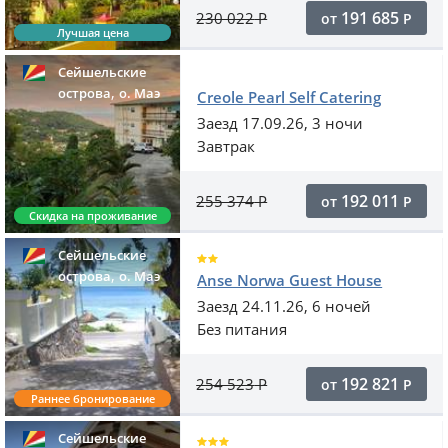
191 685
230 022
Р
от
Р
Лучшая цена
Сейшельские
,
острова
o. Маэ
Creole Pearl Self Catering
Заезд 17.09.26, 3 ночи
Завтрак
192 011
255 374
Р
от
Р
Скидка на проживание
Сейшельские
,
острова
o. Маэ
Anse Norwa Guest House
Заезд 24.11.26, 6 ночей
Без питания
192 821
254 523
Р
от
Р
Раннее бронирование
Сейшельские