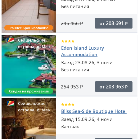
Без питания
203 691
246 466
Р
от
Р
Раннее бронирование
Сейшельские
,
острова
o. Маэ
Eden Island Luxury
Accommodation
Заезд 23.08.26, 3 ночи
Без питания
203 963
254 953
Р
от
Р
Скидка на проживание
Сейшельские
,
острова
o. Маэ
Bliss Sea-Side Boutique Hotel
Заезд 15.09.26, 4 ночи
Завтрак