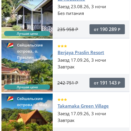
Заезд 23.08.26, 3 ночи
Без питания
190 289
235 958
Р
от
Р
Лучшая цена
Сейшельские
,
острова
о.
Berjaya Praslin Resort
Праслин
Заезд 17.09.26, 3 ночи
Завтрак
191 143
242 751
Р
от
Р
Лучшая цена
Сейшельские
,
острова
o. Маэ
Takamaka Green Village
Заезд 17.09.26, 3 ночи
Завтрак