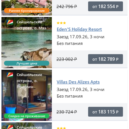
182 554
242 796
Р
от
Р
Раннее бронирование
Сейшельские
,
острова
o. Маэ
Eden'S Holiday Resort
Заезд 17.09.26, 3 ночи
Без питания
182 789
223 002
Р
от
Р
Лучшая цена
Сейшельские
,
острова
о.
Villas Des Alizes Apts
Праслин
Заезд 17.09.26, 3 ночи
Без питания
183 115
230 724
Р
от
Р
Скидка на проживание
Сейшельские