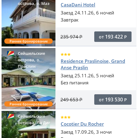
,
острова
o. Маэ
CasaDani Hotel
Заезд 24.11.26, 6 ночей
Завтрак
193 422
235 974
Р
от
Р
Раннее бронирование
Сейшельские
,
острова
о.
Residence Praslinoise, Grand
Праслин
Anse Praslin
Заезд 25.11.26, 5 ночей
Без питания
193 530
249 653
Р
от
Р
Раннее бронирование
Сейшельские
,
острова
Ла Диг
Cocotier Du Rocher
Заезд 17.09.26, 3 ночи