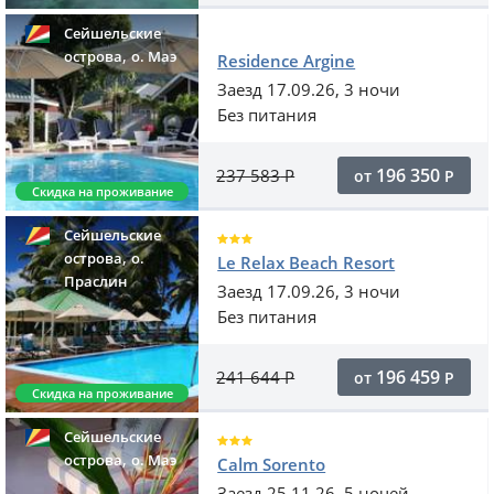
Сейшельские
,
острова
o. Маэ
Residence Argine
Заезд 17.09.26, 3 ночи
Без питания
196 350
237 583
Р
от
Р
Скидка на проживание
Сейшельские
,
острова
о.
Le Relax Beach Resort
Праслин
Заезд 17.09.26, 3 ночи
Без питания
196 459
241 644
Р
от
Р
Скидка на проживание
Сейшельские
,
острова
o. Маэ
Calm Sorento
Заезд 25.11.26, 5 ночей