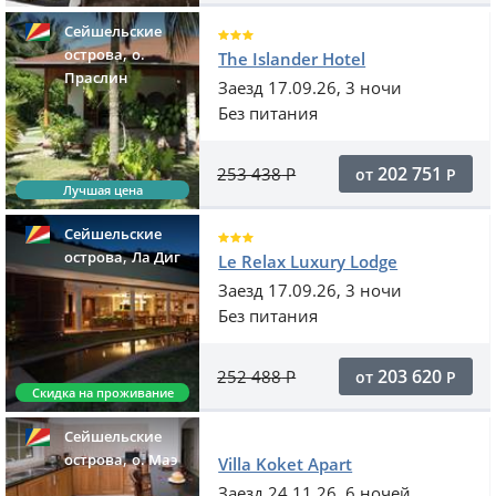
Сейшельские
,
острова
о.
The Islander Hotel
Праслин
Заезд 17.09.26, 3 ночи
Без питания
202 751
253 438
Р
от
Р
Лучшая цена
Сейшельские
,
острова
Ла Диг
Le Relax Luxury Lodge
Заезд 17.09.26, 3 ночи
Без питания
203 620
252 488
Р
от
Р
Скидка на проживание
Сейшельские
,
острова
o. Маэ
Villa Koket Apart
Заезд 24.11.26, 6 ночей