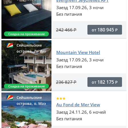
Evergreen Seychelles APT
Заезд 17.09.26, 3 ночи
Без питания
180 945
242 466
Р
от
Р
Скидка на проживание
Сейшельские
,
острова
Ла Диг
Mountain View Hotel
Заезд 17.09.26, 3 ночи
Без питания
182 175
236 827
Р
от
Р
Скидка на проживание
Сейшельские
,
острова
o. Маэ
Au Fond de Mer View
Заезд 24.11.26, 6 ночей
Без питания