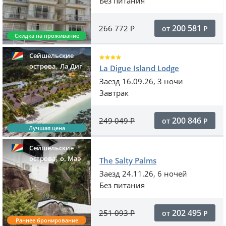
Без питания
200 581
266 772
Р
от
Р
Скидка на проживание
Сейшельские
,
острова
Ла Диг
La Digue Island Lodge
Заезд 16.09.26, 3 ночи
Завтрак
200 846
249 049
Р
от
Р
Лучшая цена
Сейшельские
,
острова
o. Маэ
The Salty Palms
Заезд 24.11.26, 6 ночей
Без питания
202 495
251 093
Р
от
Р
Раннее бронирование