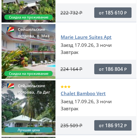
185 610
222 732
Р
от
Р
Скидка на проживание
Сейшельские
,
острова
o. Маэ
Marie Laure Suites Apt
Заезд 17.09.26, 3 ночи
Завтрак
186 804
224 164
Р
от
Р
Скидка на проживание
Сейшельские
,
острова
Ла Диг
Chalet Bamboo Vert
Заезд 17.09.26, 3 ночи
Завтрак
186 912
235 509
Р
от
Р
Лучшая цена