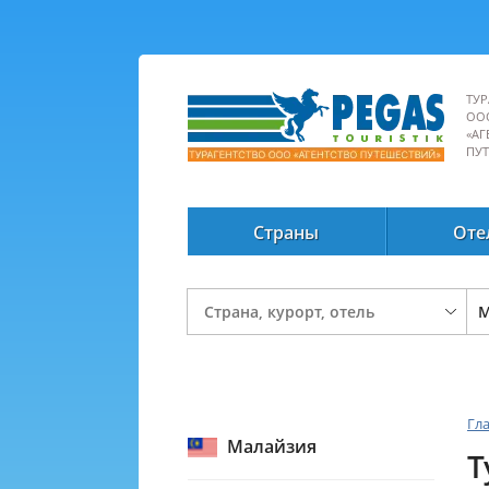
ТУР
ОО
«АГ
ПУ
Страны
Оте
Гл
Малайзия
Т