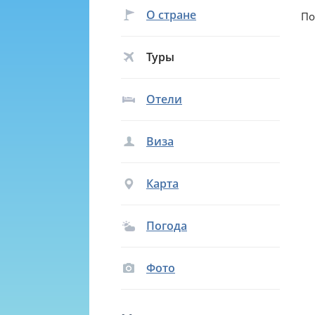
О стране
По
Туры
Отели
Виза
Карта
Погода
Фото