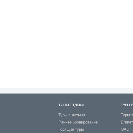
ТИПЫ ОТДЫХА
ТУРЫ 
Туры с детьми
Турци
Раннее бронирование
Египе
Горящие туры
ОАЭ