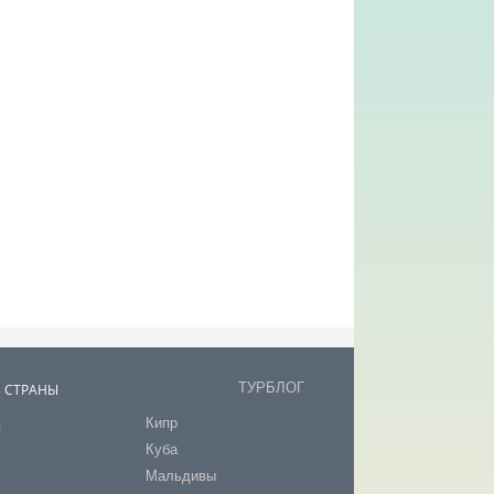
ТУРБЛОГ
В СТРАНЫ
Кипр
я
Куба
т
Мальдивы