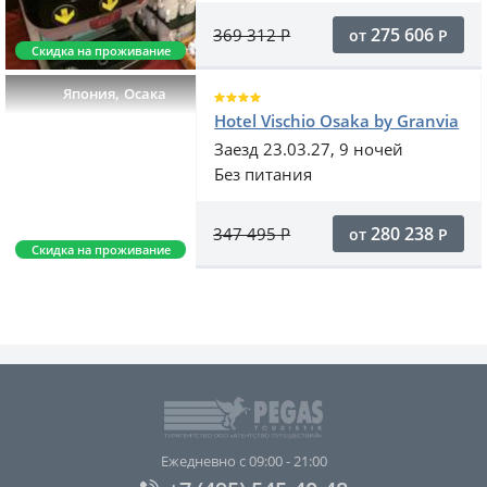
275 606
369 312
Р
от
Р
Скидка на проживание
,
Япония
Осака
Hotel Vischio Osaka by Granvia
Заезд 23.03.27, 9 ночей
Без питания
280 238
347 495
Р
от
Р
Скидка на проживание
Ежедневно с 09:00 - 21:00