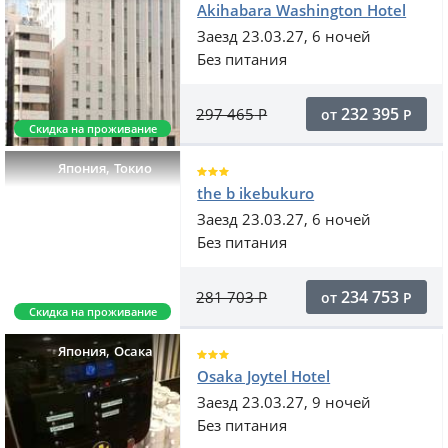
Akihabara Washington Hotel
Заезд 23.03.27, 6 ночей
Без питания
232 395
297 465
Р
от
Р
Скидка на проживание
,
Япония
Токио
the b ikebukuro
Заезд 23.03.27, 6 ночей
Без питания
234 753
281 703
Р
от
Р
Скидка на проживание
,
Япония
Осака
Osaka Joytel Hotel
Заезд 23.03.27, 9 ночей
Без питания