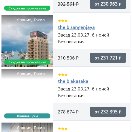
230 963
302 561
Р
от
Р
Скидка на проживание
,
Япония
Токио
the b sangenjaya
Заезд 23.03.27, 6 ночей
Без питания
231 721
310 506
Р
от
Р
Скидка на проживание
,
Япония
Токио
the b akasaka
Заезд 23.03.27, 6 ночей
Без питания
232 395
278 874
Р
от
Р
Лучшая цена
,
Япония
Токио