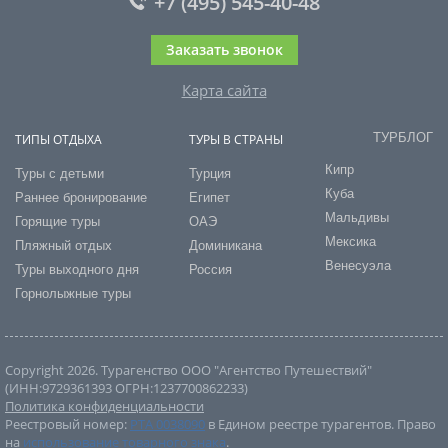
+7 (495) 545-40-48
Заказать звонок
Карта сайта
ТУРБЛОГ
ТИПЫ ОТДЫХА
ТУРЫ В СТРАНЫ
Кипр
Туры с детьми
Турция
Куба
Раннее бронирование
Египет
Мальдивы
Горящие туры
ОАЭ
Мексика
Пляжный отдых
Доминикана
Венесуэла
Туры выходного дня
Россия
Горнолыжные туры
Copyright 2026. Турагенство ООО "Агентство Путешествий"
(ИНН:9729361393 ОГРН:1237700862233)
Политика конфиденциальности
Реестровый номер:
РТА 0038090
в Едином реестре турагентов. Право
на
использование товарного знака
.