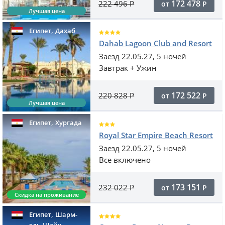
172 478
222 496
Р
от
Р
Лучшая цена
,
Египет
Дахаб
Dahab Lagoon Club and Resort
Заезд 22.05.27, 5 ночей
Завтрак + Ужин
172 522
220 828
Р
от
Р
Лучшая цена
,
Египет
Хургада
Royal Star Empire Beach Resort
Заезд 22.05.27, 5 ночей
Все включено
173 151
232 022
Р
от
Р
Скидка на проживание
,
Египет
Шарм-