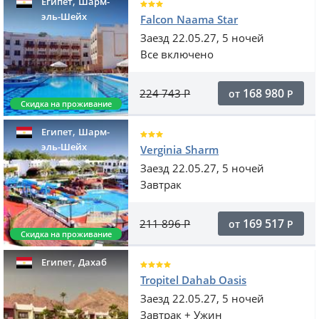
,
Египет
Шарм-
эль-Шейх
Falcon Naama Star
Заезд 22.05.27, 5 ночей
Все включено
168 980
224 743
Р
от
Р
Скидка на проживание
,
Египет
Шарм-
эль-Шейх
Verginia Sharm
Заезд 22.05.27, 5 ночей
Завтрак
169 517
211 896
Р
от
Р
Скидка на проживание
,
Египет
Дахаб
Tropitel Dahab Oasis
Заезд 22.05.27, 5 ночей
Завтрак + Ужин