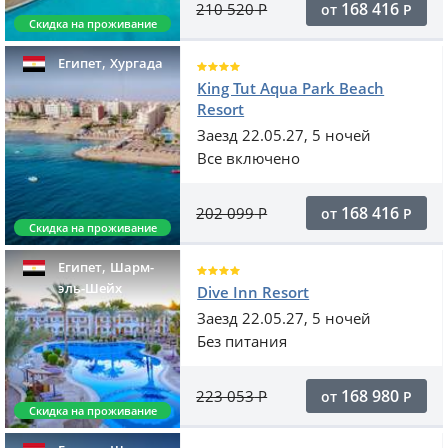
168 416
210 520
Р
от
Р
Скидка на проживание
,
Египет
Хургада
King Tut Aqua Park Beach
Resort
Заезд 22.05.27, 5 ночей
Все включено
168 416
202 099
Р
от
Р
Скидка на проживание
,
Египет
Шарм-
эль-Шейх
Dive Inn Resort
Заезд 22.05.27, 5 ночей
Без питания
168 980
223 053
Р
от
Р
Скидка на проживание