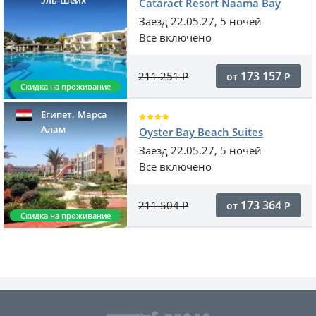
эль-Шейх
Cataract Resort Naama Bay
Заезд 22.05.27, 5 ночей
Все включено
173 157
211 251
Р
от
Р
Скидка на проживание
,
Египет
Марса
Алам
Oyster Bay Beach Suites
Заезд 22.05.27, 5 ночей
Все включено
173 364
211 504
Р
от
Р
Скидка на проживание