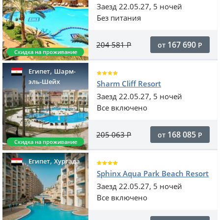
Заезд 22.05.27, 5 ночей
Без питания
167 690
204 581
Р
от
Р
Скидка на проживание
,
Египет
Шарм-
эль-Шейх
Sharm Cliff Resort
Заезд 22.05.27, 5 ночей
Все включено
168 085
205 063
Р
от
Р
Скидка на проживание
,
Египет
Хургада
Sphinx Aqua Park Beach Resort
Заезд 22.05.27, 5 ночей
Все включено