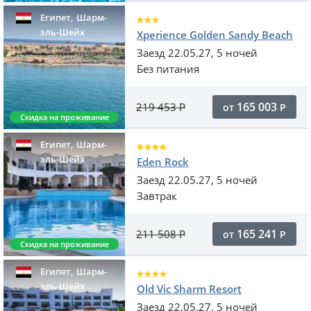
,
Египет
Шарм-
эль-Шейх
Xperience Golden Sandy Beach
Заезд 22.05.27, 5 ночей
Без питания
165 003
219 453
Р
от
Р
Скидка на проживание
,
Египет
Шарм-
эль-Шейх
Eden Rock
Заезд 22.05.27, 5 ночей
Завтрак
165 241
211 508
Р
от
Р
Скидка на проживание
,
Египет
Шарм-
эль-Шейх
Old Vic Sharm Resort
Заезд 22.05.27, 5 ночей