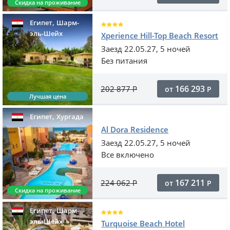
Скидка на проживание
,
Египет
Шарм-
эль-Шейх
Xperience Hill-Top Beach Resort
Заезд 22.05.27, 5 ночей
Без питания
166 293
202 877
Р
от
Р
Лучшая цена
,
Египет
Хургада
Al Dora Residence
Заезд 22.05.27, 5 ночей
Все включено
167 211
224 062
Р
от
Р
Скидка на проживание
,
Египет
Шарм-
эль-Шейх
Turquoise Beach Hotel