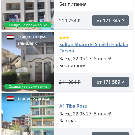
Без питания
171 345
210 754
Р
от
Р
Скидка на проживание
,
Египет
Шарм-
эль-Шейх
Sultan Sharm El Sheikh Hadaba
Farsha
Заезд 22.05.27, 5 ночей
Без питания
171 589
211 054
Р
от
Р
Скидка на проживание
,
Египет
Хургада
A1 Tiba Rose
Заезд 22.05.27, 5 ночей
Завтрак