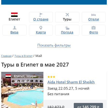
Египет
О стране
Туры
Отели
Виза
Карта
Погода
Фото
Показать фильтры
/
/
Май
Главная
Туры в Египет
Туры в Египет в мае 2027
,
Египет
Шарм-
эль-Шейх
Aida Hotel Sharm El Sheikh
Заезд 22.05.27, 5 ночей
Без питания
146 299
182 873
Р
от
Р