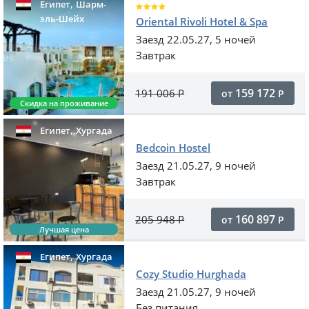
,
Египет
Шарм-
эль-Шейх
Oriental Rivoli Hotel & Spa
Заезд 22.05.27, 5 ночей
Завтрак
159 172
191 006
Р
от
Р
Скидка на проживание
,
Египет
Хургада
Bedcoin Hostel
Заезд 21.05.27, 9 ночей
Завтрак
160 897
205 948
Р
от
Р
Лучшая цена
,
Египет
Хургада
Cozy Studio Hurghada
Заезд 21.05.27, 9 ночей
Без питания