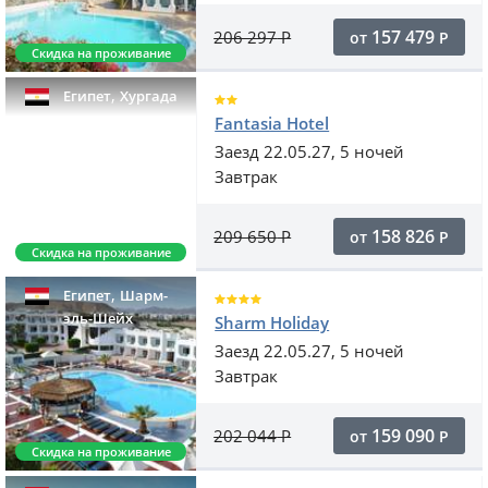
157 479
206 297
Р
от
Р
Скидка на проживание
,
Египет
Хургада
Fantasia Hotel
Заезд 22.05.27, 5 ночей
Завтрак
158 826
209 650
Р
от
Р
Скидка на проживание
,
Египет
Шарм-
эль-Шейх
Sharm Holiday
Заезд 22.05.27, 5 ночей
Завтрак
159 090
202 044
Р
от
Р
Скидка на проживание