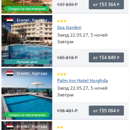
153 364
197 839
Р
от
Р
Скидка на проживание
,
Египет
Хургада
Sea Garden
Заезд 22.05.27, 5 ночей
Завтрак
154 849
185 818
Р
от
Р
Лучшая цена
,
Египет
Хургада
Palm Inn Hotel Hurghda
Заезд 22.05.27, 5 ночей
Завтрак
155 064
198 481
Р
от
Р
Скидка на проживание
,
Египет
Хургада