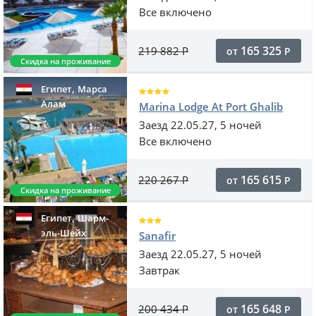
Все включено
165 325
219 882
Р
от
Р
Скидка на проживание
,
Египет
Марса
Алам
Marina Lodge At Port Ghalib
Заезд 22.05.27, 5 ночей
Все включено
165 615
220 267
Р
от
Р
Скидка на проживание
,
Египет
Шарм-
эль-Шейх
Sanafir
Заезд 22.05.27, 5 ночей
Завтрак
165 648
200 434
Р
от
Р