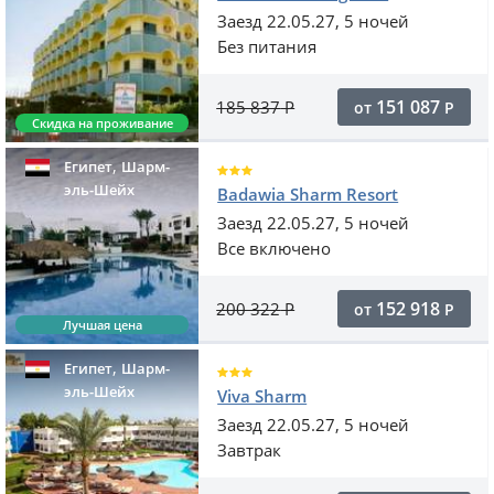
Заезд 22.05.27, 5 ночей
Без питания
151 087
185 837
Р
от
Р
Скидка на проживание
,
Египет
Шарм-
эль-Шейх
Badawia Sharm Resort
Заезд 22.05.27, 5 ночей
Все включено
152 918
200 322
Р
от
Р
Лучшая цена
,
Египет
Шарм-
эль-Шейх
Viva Sharm
Заезд 22.05.27, 5 ночей
Завтрак