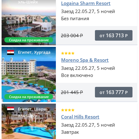
эль-Шейх
Logaina Sharm Resort
Заезд 22.05.27, 5 ночей
Без питания
163 713
203 004
Р
от
Р
Скидка на проживание
,
Египет
Хургада
Moreno Spa & Resort
Заезд 22.05.27, 5 ночей
Все включено
163 777
201 445
Р
от
Р
Скидка на проживание
,
Египет
Шарм-
эль-Шейх
Coral Hills Resort
Заезд 22.05.27, 5 ночей
Завтрак