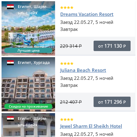
,
Египет
Шарм-
эль-Шейх
Dreams Vacation Resort
Заезд 22.05.27, 5 ночей
Завтрак
171 130
229 314
Р
от
Р
Лучшая цена
,
Египет
Хургада
Juliana Beach Resort
Заезд 22.05.27, 5 ночей
Завтрак
171 296
212 407
Р
от
Р
Скидка на проживание
,
Египет
Шарм-
эль-Шейх
Jewel Sharm El Sheikh Hotel
Заезд 22.05.27, 5 ночей