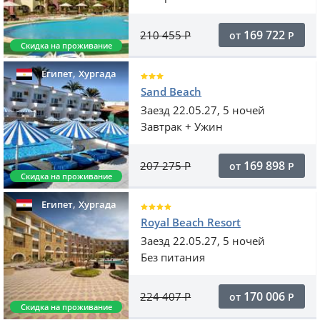
169 722
210 455
Р
от
Р
Скидка на проживание
,
Египет
Хургада
Sand Beach
Заезд 22.05.27, 5 ночей
Завтрак + Ужин
169 898
207 275
Р
от
Р
Скидка на проживание
,
Египет
Хургада
Royal Beach Resort
Заезд 22.05.27, 5 ночей
Без питания
170 006
224 407
Р
от
Р
Скидка на проживание