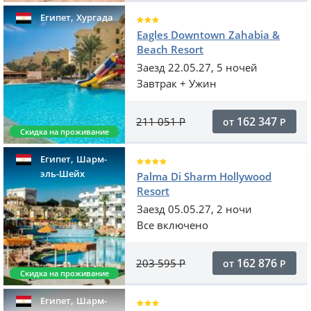
,
Египет
Хургада
Eagles Downtown Zahabia &
Beach Resort
Заезд 22.05.27, 5 ночей
Завтрак + Ужин
162 347
211 051
Р
от
Р
Скидка на проживание
,
Египет
Шарм-
эль-Шейх
Palma Di Sharm Hollywood
Resort
Заезд 05.05.27, 2 ночи
Все включено
162 876
203 595
Р
от
Р
Скидка на проживание
,
Египет
Шарм-