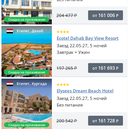
161 006
204 477
Р
от
Р
Скидка на проживание
,
Египет
Дахаб
Ecotel Dahab Bay View Resort
Заезд 22.05.27, 5 ночей
Завтрак + Ужин
161 693
197 265
Р
от
Р
Скидка на проживание
,
Египет
Хургада
Elysees Dream Beach Hotel
Заезд 22.05.27, 5 ночей
Без питания
161 728
200 542
Р
от
Р
Скидка на проживание