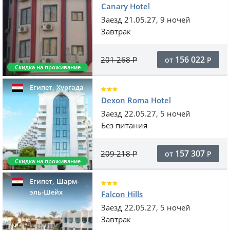
Canary Hotel
Заезд 21.05.27, 9 ночей
Завтрак
156 022
201 268
Р
от
Р
Скидка на проживание
,
Египет
Хургада
Dexon Roma Hotel
Заезд 22.05.27, 5 ночей
Без питания
157 307
209 218
Р
от
Р
Скидка на проживание
,
Египет
Шарм-
эль-Шейх
Falcon Hills
Заезд 22.05.27, 5 ночей
Завтрак