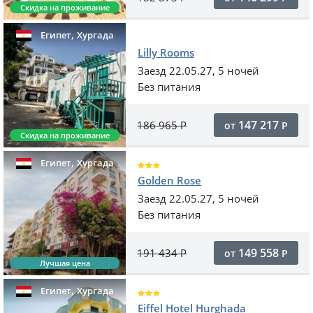
Скидка на проживание
,
Египет
Хургада
Lilly Rooms
Заезд 22.05.27, 5 ночей
Без питания
147 217
186 965
Р
от
Р
Скидка на проживание
,
Египет
Хургада
Golden Rose
Заезд 22.05.27, 5 ночей
Без питания
149 558
191 434
Р
от
Р
Лучшая цена
,
Египет
Хургада
Eiffel Hotel Hurghada