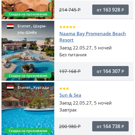
163 928
214 745
Р
от
Р
Скидка на проживание
,
Египет
Шарм-
эль-Шейх
Naama Bay Promenade Beach
Resort
Заезд 22.05.27, 5 ночей
Без питания
164 307
197 168
Р
от
Р
Скидка на проживание
,
Египет
Хургада
Sun & Sea
Заезд 22.05.27, 5 ночей
Завтрак
164 738
200 980
Р
от
Р
Скидка на проживание