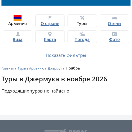
Армения
О стране
Туры
Отели
Виза
Карта
Погода
Фото
Показать фильтры
/
/
/
Ноябрь
Главная
Туры в Армению
Джермук
Туры в Джермука в ноябре 2026
Подходящих туров не найдено