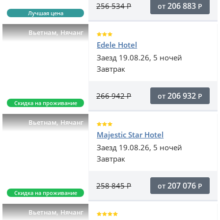
206 883
256 534
Р
от
Р
Лучшая цена
,
Вьетнам
Нячанг
Edele Hotel
Заезд 19.08.26, 5 ночей
Завтрак
206 932
266 942
Р
от
Р
Скидка на проживание
,
Вьетнам
Нячанг
Majestic Star Hotel
Заезд 19.08.26, 5 ночей
Завтрак
207 076
258 845
Р
от
Р
Скидка на проживание
,
Вьетнам
Нячанг