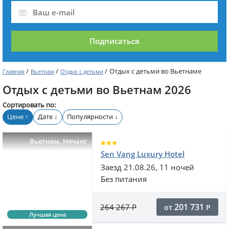
Подписаться
/
/
/
Отдых с детьми во Вьетнаме
Главная
Вьетнам
Отдых с детьми
Отдых с детьми во Вьетнам 2026
Сортировать по:
Цене
Дате
Популярности
↑
↓
↓
,
Вьетнам
Нячанг
Sen Vang Luxury Hotel
Заезд 21.08.26, 11 ночей
Без питания
201 731
264 267
Р
от
Р
Лучшая цена