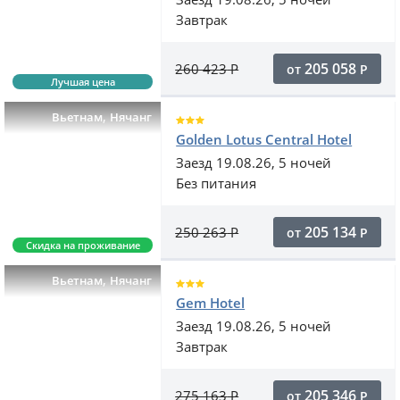
Завтрак
205 058
260 423
Р
от
Р
Лучшая цена
,
Вьетнам
Нячанг
Golden Lotus Central Hotel
Заезд 19.08.26, 5 ночей
Без питания
205 134
250 263
Р
от
Р
Скидка на проживание
,
Вьетнам
Нячанг
Gem Hotel
Заезд 19.08.26, 5 ночей
Завтрак
205 346
275 163
Р
от
Р