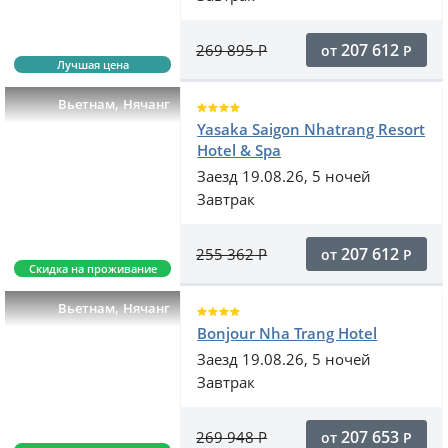
207 612
269 895
Р
от
Р
Лучшая цена
,
Вьетнам
Нячанг
Yasaka Saigon Nhatrang Resort
Hotel & Spa
Заезд 19.08.26, 5 ночей
Завтрак
207 612
255 362
Р
от
Р
Скидка на проживание
,
Вьетнам
Нячанг
Bonjour Nha Trang Hotel
Заезд 19.08.26, 5 ночей
Завтрак
207 653
269 948
Р
от
Р