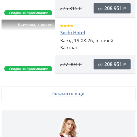
208 951
275 815
Р
от
Р
Скидка на проживание
,
Вьетнам
Нячанг
Sochi Hotel
Заезд 19.08.26, 5 ночей
Завтрак
208 951
277 904
Р
от
Р
Скидка на проживание
Показать еще