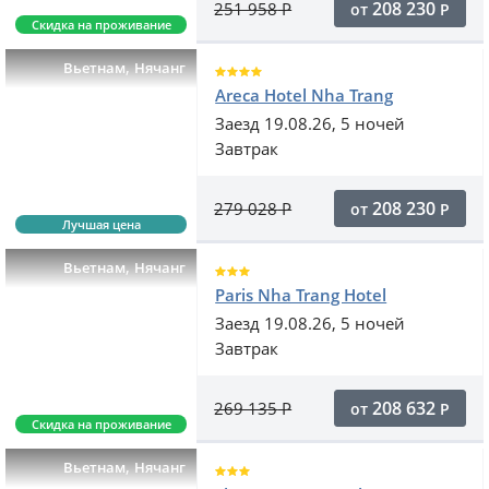
208 230
251 958
Р
от
Р
Скидка на проживание
,
Вьетнам
Нячанг
Areca Hotel Nha Trang
Заезд 19.08.26, 5 ночей
Завтрак
208 230
279 028
Р
от
Р
Лучшая цена
,
Вьетнам
Нячанг
Paris Nha Trang Hotel
Заезд 19.08.26, 5 ночей
Завтрак
208 632
269 135
Р
от
Р
Скидка на проживание
,
Вьетнам
Нячанг