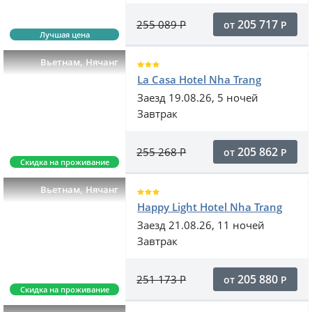
205 717
255 089
Р
от
Р
Лучшая цена
,
Вьетнам
Нячанг
La Casa Hotel Nha Trang
Заезд 19.08.26, 5 ночей
Завтрак
205 862
255 268
Р
от
Р
Скидка на проживание
,
Вьетнам
Нячанг
Happy Light Hotel Nha Trang
Заезд 21.08.26, 11 ночей
Завтрак
205 880
251 173
Р
от
Р
Скидка на проживание