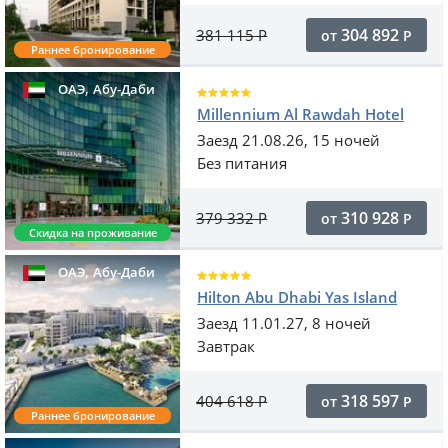
304 892
381 115
Р
от
Р
Раннее бронирование
,
ОАЭ
Абу-Даби
Millennium Al Rawdah Hotel
Заезд 21.08.26, 15 ночей
Без питания
310 928
379 332
Р
от
Р
Скидка на проживание
,
ОАЭ
Абу-Даби
Hilton Abu Dhabi Yas Island
Заезд 11.01.27, 8 ночей
Завтрак
318 597
404 618
Р
от
Р
Раннее бронирование