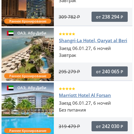
Завтрак
238 294
309 782
Р
от
Р
Раннее бронирование
,
ОАЭ
Абу-Даби
Shangri-La Hotel, Qaryat al Beri
Заезд 06.01.27, 6 ночей
Завтрак
240 065
295 279
Р
от
Р
Раннее бронирование
,
ОАЭ
Абу-Даби
Marriott Hotel Al Forsan
Заезд 06.01.27, 6 ночей
Без питания
242 030
319 479
Р
от
Р
Раннее бронирование