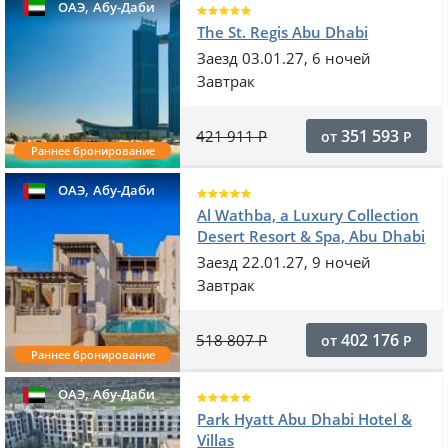
,
ОАЭ
Абу-Даби
The St. Regis Abu Dhabi
Заезд 03.01.27, 6 ночей
Завтрак
351 593
421 911
Р
от
Р
Раннее бронирование
,
ОАЭ
Абу-Даби
Al Wathba, a Luxury Collection
Desert Resort & Spa, Abu Dhabi
Заезд 22.01.27, 9 ночей
Завтрак
402 176
518 807
Р
от
Р
Раннее бронирование
,
ОАЭ
Абу-Даби
Park Hyatt Abu Dhabi Hotel &
Villas