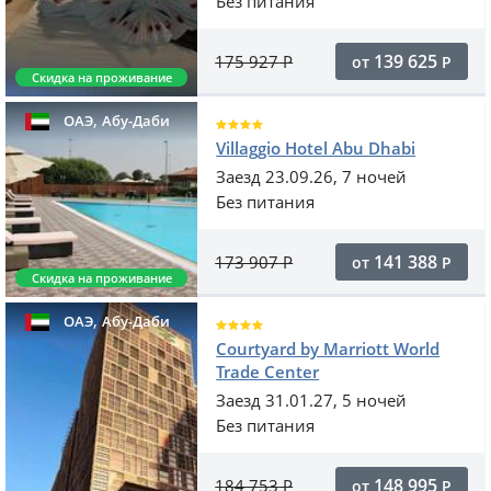
Без питания
139 625
175 927
Р
от
Р
Скидка на проживание
,
ОАЭ
Абу-Даби
Villaggio Hotel Abu Dhabi
Заезд 23.09.26, 7 ночей
Без питания
141 388
173 907
Р
от
Р
Скидка на проживание
,
ОАЭ
Абу-Даби
Courtyard by Marriott World
Trade Center
Заезд 31.01.27, 5 ночей
Без питания
148 995
184 753
Р
от
Р