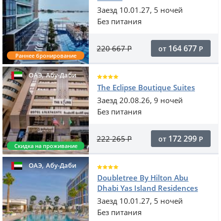
Заезд 10.01.27, 5 ночей
Без питания
164 677
220 667
Р
от
Р
Раннее бронирование
,
ОАЭ
Абу-Даби
The Eclipse Boutique Suites
Заезд 20.08.26, 9 ночей
Без питания
172 299
222 265
Р
от
Р
Скидка на проживание
,
ОАЭ
Абу-Даби
Doubletree By Hilton Abu
Dhabi Yas Island Residences
Заезд 10.01.27, 5 ночей
Без питания