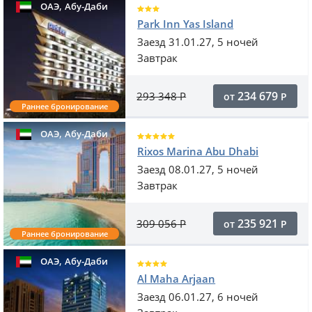
,
ОАЭ
Абу-Даби
Park Inn Yas Island
Заезд 31.01.27, 5 ночей
Завтрак
234 679
293 348
Р
от
Р
Раннее бронирование
,
ОАЭ
Абу-Даби
Rixos Marina Abu Dhabi
Заезд 08.01.27, 5 ночей
Завтрак
235 921
309 056
Р
от
Р
Раннее бронирование
,
ОАЭ
Абу-Даби
Al Maha Arjaan
Заезд 06.01.27, 6 ночей