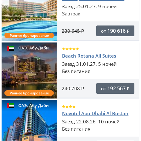
Заезд 25.01.27, 9 ночей
Завтрак
190 616
230 645
Р
от
Р
Раннее бронирование
,
ОАЭ
Абу-Даби
Beach Rotana All Suites
Заезд 31.01.27, 5 ночей
Без питания
192 567
240 708
Р
от
Р
Раннее бронирование
,
ОАЭ
Абу-Даби
Novotel Abu Dhabi Al Bustan
Заезд 22.08.26, 10 ночей
Без питания