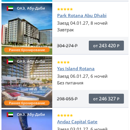
,
ОАЭ
Абу-Даби
Park Rotana Abu Dhabi
Заезд 04.01.27, 8 ночей
Завтрак
243 420
304 274
Р
от
Р
Раннее бронирование
,
ОАЭ
Абу-Даби
Yas Island Rotana
Заезд 06.01.27, 6 ночей
Без питания
246 327
298 055
Р
от
Р
Раннее бронирование
,
ОАЭ
Абу-Даби
Andaz Capital Gate
Заезд 03.01.27, 6 ночей