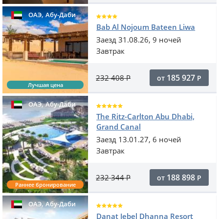
,
ОАЭ
Абу-Даби
Bab Al Nojoum Bateen Liwa
Заезд 31.08.26, 9 ночей
Завтрак
185 927
232 408
Р
от
Р
Лучшая цена
,
ОАЭ
Абу-Даби
The Ritz-Carlton Abu Dhabi,
Grand Canal
Заезд 13.01.27, 6 ночей
Завтрак
188 898
232 344
Р
от
Р
Раннее бронирование
,
ОАЭ
Абу-Даби
Danat Jebel Dhanna Resort