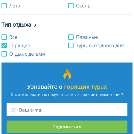
Лето
Осень
Тип отдыха
Все
Пляжные
Горящие
Туры выходного дня
Отдых с детьми
Узнавайте о
горящих турах
Хотите оперативно получать самые горячие предложения?
Подписаться