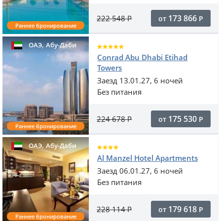
173 866
222 548
Р
от
Р
Раннее бронирование
,
ОАЭ
Абу-Даби
Conrad Abu Dhabi Etihad
Towers
Заезд 13.01.27, 6 ночей
Без питания
175 530
224 678
Р
от
Р
Раннее бронирование
,
ОАЭ
Абу-Даби
Al Manzel Hotel Apartments
Заезд 06.01.27, 6 ночей
Без питания
179 618
228 114
Р
от
Р
Раннее бронирование