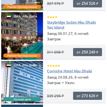
254 526
307 976
Р
от
Р
Раннее бронирование
,
ОАЭ
Абу-Даби
Staybridge Suites Abu Dhabi
Yas Island
Заезд 06.01.27, 6 ночей
Завтрак
259 249
311 098
Р
от
Р
Раннее бронирование
,
ОАЭ
Абу-Даби
Corniche Hotel Abu Dhabi
Заезд 24.08.26, 8 ночей
Завтрак + Ужин
273 626
339 296
Р
от
Р
Лучшая цена