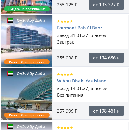
193 277
255 125
Р
от
Р
Скидка на проживание
,
ОАЭ
Абу-Даби
Fairmont Bab Al Bahr
Заезд 31.01.27, 5 ночей
Завтрак
194 686
255 038
Р
от
Р
Раннее бронирование
,
ОАЭ
Абу-Даби
W Abu Dhabi Yas Island
Заезд 14.01.27, 6 ночей
Без питания
198 461
257 999
Р
от
Р
Раннее бронирование
,
ОАЭ
Абу-Даби