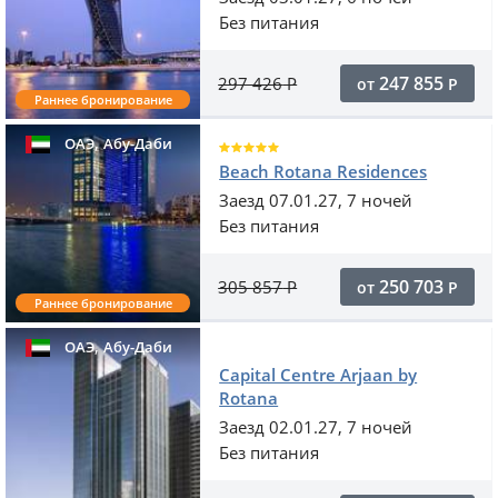
Без питания
247 855
297 426
Р
от
Р
Раннее бронирование
,
ОАЭ
Абу-Даби
Beach Rotana Residences
Заезд 07.01.27, 7 ночей
Без питания
250 703
305 857
Р
от
Р
Раннее бронирование
,
ОАЭ
Абу-Даби
Capital Centre Arjaan by
Rotana
Заезд 02.01.27, 7 ночей
Без питания