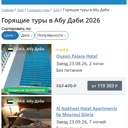
/
/
/
/
Горящие туры в Абу Даби
Главная
ОАЭ
Горящие туры
ОАЭ
Горящие туры в Абу Даби 2026
Сортировать по:
Цене
Дате
Популярности
↑
↓
↓
,
ОАЭ
Абу-Даби
Queen Palace Hotel
Заезд 23.08.26, 2 ночи
Без питания
119 303
157 479
Р
от
Р
Скидка на проживание
,
ОАЭ
Абу-Даби
Al Nakheel Hotel Apartments
by Mourouj Gloria
Заезд 23.09.26, 7 ночей