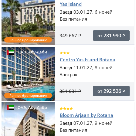
Yas Island
Заезд 03.01.27, 6 ночей
Без питания
281 990
349 667
Р
от
Р
Раннее бронирование
,
ОАЭ
Абу-Даби
Centro Yas Island Rotana
Заезд 11.01.27, 8 ночей
Завтрак
292 526
351 031
Р
от
Р
Раннее бронирование
,
ОАЭ
Абу-Даби
Bloom Arjaan by Rotana
Заезд 07.01.27, 9 ночей
Без питания