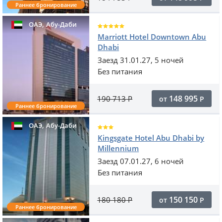
Раннее бронирование
,
ОАЭ
Абу-Даби
Marriott Hotel Downtown Abu
Dhabi
Заезд 31.01.27, 5 ночей
Без питания
148 995
190 713
Р
от
Р
Раннее бронирование
,
ОАЭ
Абу-Даби
Kingsgate Hotel Abu Dhabi by
Millennium
Заезд 07.01.27, 6 ночей
Без питания
150 150
180 180
Р
от
Р
Раннее бронирование