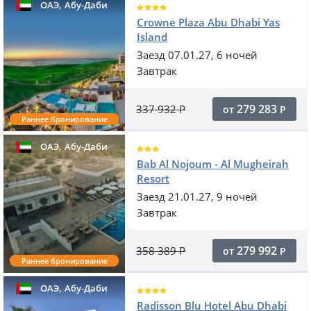
,
ОАЭ
Абу-Даби
Crowne Plaza Abu Dhabi Yas
Island
Заезд 07.01.27, 6 ночей
Завтрак
279 283
337 932
Р
от
Р
Раннее бронирование
,
ОАЭ
Абу-Даби
Bab Al Nojoum - Al Mugheirah
Resort
Заезд 21.01.27, 9 ночей
Завтрак
279 992
358 389
Р
от
Р
Раннее бронирование
,
ОАЭ
Абу-Даби
Radisson Blu Hotel Abu Dhabi