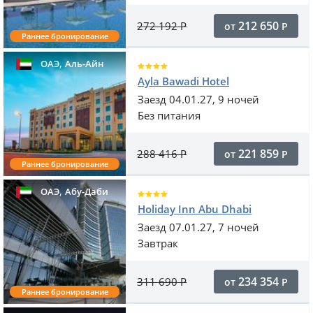
212 650
272 192
Р
от
Р
Раннее бронирование
,
ОАЭ
Аль-Айн
Ayla Bawadi Hotel
Заезд 04.01.27, 9 ночей
Без питания
221 859
288 416
Р
от
Р
Раннее бронирование
,
ОАЭ
Абу-Даби
Holiday Inn Abu Dhabi
Заезд 07.01.27, 7 ночей
Завтрак
234 354
311 690
Р
от
Р
Раннее бронирование