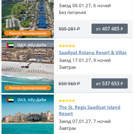
Заезд 06.01.27, 6 ночей
Без питания
407 485
505 281
Р
от
Р
Раннее бронирование
,
ОАЭ
Абу-Даби
Saadiyat Rotana Resort & Villas
Заезд 17.01.27, 9 ночей
Завтрак
537 653
650 560
Р
от
Р
Раннее бронирование
,
ОАЭ
Абу-Даби
The St. Regis Saadiyat Island
Resort
Заезд 07.01.27, 7 ночей
Завтрак