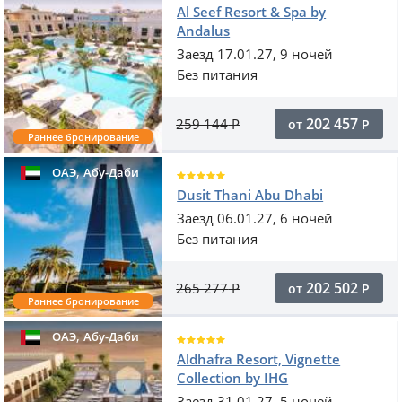
Al Seef Resort & Spa by
Andalus
Заезд 17.01.27, 9 ночей
Без питания
202 457
259 144
Р
от
Р
Раннее бронирование
,
ОАЭ
Абу-Даби
Dusit Thani Abu Dhabi
Заезд 06.01.27, 6 ночей
Без питания
202 502
265 277
Р
от
Р
Раннее бронирование
,
ОАЭ
Абу-Даби
Aldhafra Resort, Vignette
Collection by IHG
Заезд 31.01.27, 5 ночей