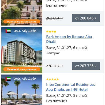
Без питания
206 846
262 694
Р
от
Р
Раннее бронирование
,
ОАЭ
Абу-Даби
Park Arjaan by Rotana Abu
Dhabi
Заезд 31.01.27, 6 ночей
Завтрак
207 735
276 287
Р
от
Р
Раннее бронирование
,
ОАЭ
Абу-Даби
InterContinental Residences
Abu Dhabi, an IHG Hotel
Заезд 31.01.27, 5 ночей
Без питания