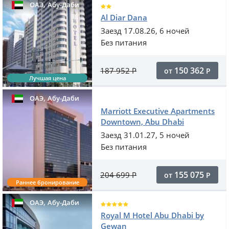
,
ОАЭ
Абу-Даби
Al Diar Dana
Заезд 17.08.26, 6 ночей
Без питания
150 362
187 952
Р
от
Р
Лучшая цена
,
ОАЭ
Абу-Даби
Marriott Executive Apartments
Downtown, Abu Dhabi
Заезд 31.01.27, 5 ночей
Без питания
155 075
204 699
Р
от
Р
Раннее бронирование
,
ОАЭ
Абу-Даби
Royal M Hotel Abu Dhabi by
Gewan