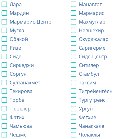
Лара
Манавгат
Мардин
Мармарис
Мармарис-Центр
Махмутлар
Мугла
Невшехир
Обакой
Окурджалар
Ризе
Саригерме
Сиде
Сиде-Центр
Сиркеджи
Ситилер
Соргун
Стамбул
Султанахмет
Таксим
Текирова
Титрейенгёль
Торба
Тургутреис
Тюрклер
Ургуп
Фатих
Фетхие
Чамьюва
Чанаккале
Чешме
Чолаклы