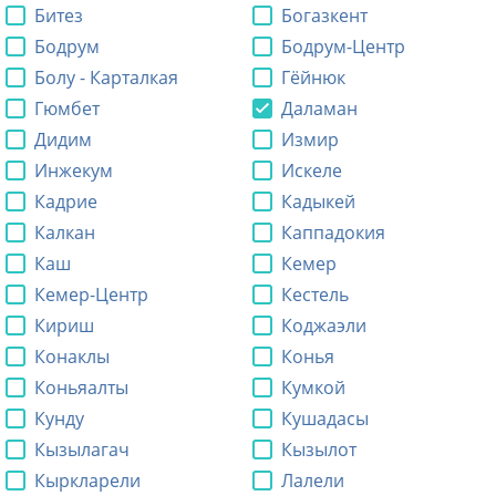
Битез
Богазкент
Бодрум
Бодрум-Центр
Болу - Карталкая
Гёйнюк
Гюмбет
Даламан
Дидим
Измир
Инжекум
Искеле
Кадрие
Кадыкей
Калкан
Каппадокия
Каш
Кемер
Кемер-Центр
Кестель
Кириш
Коджаэли
Конаклы
Конья
Коньяалты
Кумкой
Кунду
Кушадасы
Кызылагач
Кызылот
Кыркларели
Лалели