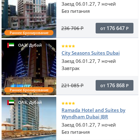
Заезд 06.01.27, 7 ночей
Без питания
176 647
236 706
Р
от
Р
Раннее бронирование
,
ОАЭ
Дубай
City Seasons Suites Dubai
Заезд 06.01.27, 7 ночей
Завтрак
176 868
221 085
Р
от
Р
Раннее бронирование
,
ОАЭ
Дубай
Ramada Hotel and Suites by
Wyndham Dubai JBR
Заезд 06.01.27, 7 ночей
Без питания