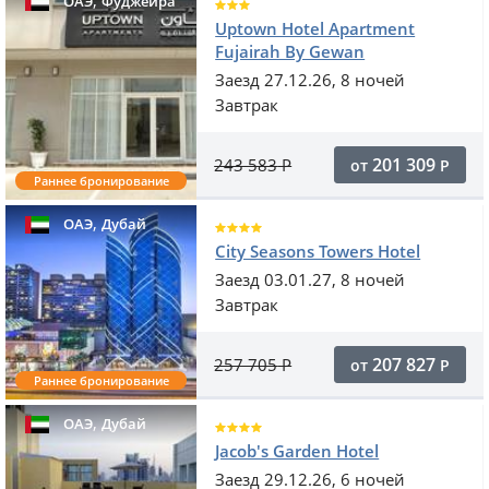
,
ОАЭ
Фуджейра
Uptown Hotel Apartment
Fujairah By Gewan
Заезд 27.12.26, 8 ночей
Завтрак
201 309
243 583
Р
от
Р
Раннее бронирование
,
ОАЭ
Дубай
City Seasons Towers Hotel
Заезд 03.01.27, 8 ночей
Завтрак
207 827
257 705
Р
от
Р
Раннее бронирование
,
ОАЭ
Дубай
Jacob's Garden Hotel
Заезд 29.12.26, 6 ночей