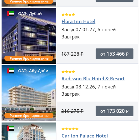
Раннее бронирование
,
ОАЭ
Дубай
Flora Inn Hotel
Заезд 07.01.27, 6 ночей
Завтрак
153 466
187 228
Р
от
Р
Раннее бронирование
,
ОАЭ
Абу-Даби
Radisson Blu Hotel & Resort
Заезд 08.12.26, 7 ночей
Завтрак
173 020
216 275
Р
от
Р
Раннее бронирование
,
ОАЭ
Дубай
Carlton Palace Hotel