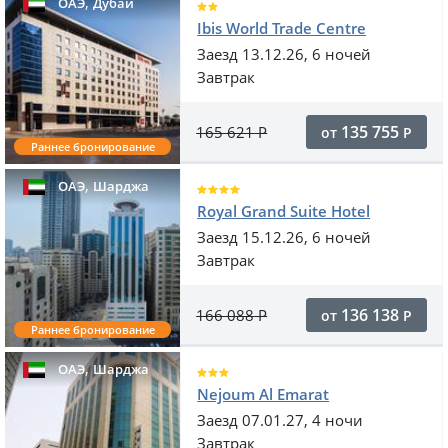
,
ОАЭ
Дубай
Ibis World Trade Centre
Заезд 13.12.26, 6 ночей
Завтрак
135 755
165 621
Р
от
Р
Раннее бронирование
,
ОАЭ
Шарджа
Royal Grand Suite Hotel
Заезд 15.12.26, 6 ночей
Завтрак
136 138
166 088
Р
от
Р
Раннее бронирование
,
ОАЭ
Шарджа
Nejoum Al Emarat
Заезд 07.01.27, 4 ночи
Завтрак