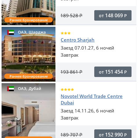
148 069
189 528
Р
от
Р
Раннее бронирование
,
ОАЭ
Шарджа
Centro Sharjah
Заезд 07.01.27, 6 ночей
Завтрак
151 454
193 861
Р
от
Р
Раннее бронирование
,
ОАЭ
Дубай
Novotel World Trade Centre
Dubai
Заезд 14.11.26, 6 ночей
Завтрак
152 990
189 707
Р
от
Р