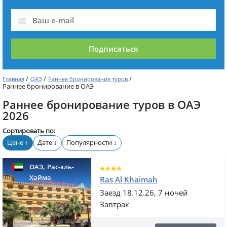
Подписаться
/
/
/
Главная
ОАЭ
Раннее бронирование туров
Раннее бронирование в ОАЭ
Раннее бронирование туров в ОАЭ
2026
Сортировать по:
Цене
Дате
Популярности
↑
↓
↓
,
ОАЭ
Рас-эль-
Хайма
Ras Al Khaimah
Заезд 18.12.26, 7 ночей
Завтрак