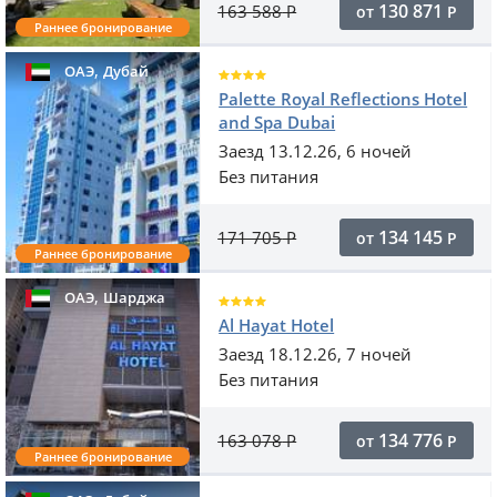
130 871
163 588
Р
от
Р
Раннее бронирование
,
ОАЭ
Дубай
Palette Royal Reflections Hotel
and Spa Dubai
Заезд 13.12.26, 6 ночей
Без питания
134 145
171 705
Р
от
Р
Раннее бронирование
,
ОАЭ
Шарджа
Al Hayat Hotel
Заезд 18.12.26, 7 ночей
Без питания
134 776
163 078
Р
от
Р
Раннее бронирование