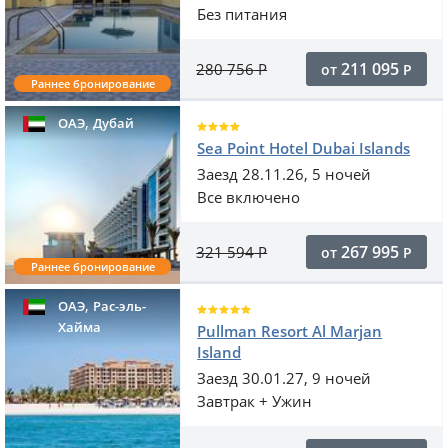
Без питания
211 095
280 756
Р
от
Р
Раннее бронирование
,
ОАЭ
Дубай
Sea Point Hotel Dubai Islands
Заезд 28.11.26, 5 ночей
Все включено
267 995
321 594
Р
от
Р
Раннее бронирование
,
ОАЭ
Рас-эль-
Хайма
Pullman Resort Al Marjan
Island
Заезд 30.01.27, 9 ночей
Завтрак + Ужин