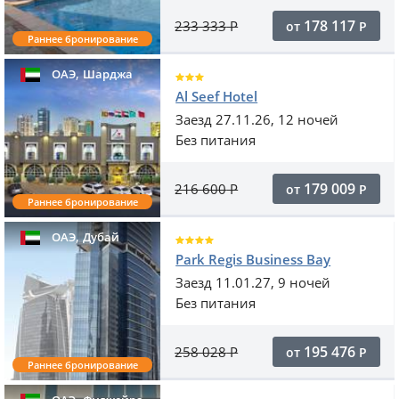
178 117
233 333
Р
от
Р
Раннее бронирование
,
ОАЭ
Шарджа
Al Seef Hotel
Заезд 27.11.26, 12 ночей
Без питания
179 009
216 600
Р
от
Р
Раннее бронирование
,
ОАЭ
Дубай
Park Regis Business Bay
Заезд 11.01.27, 9 ночей
Без питания
195 476
258 028
Р
от
Р
Раннее бронирование