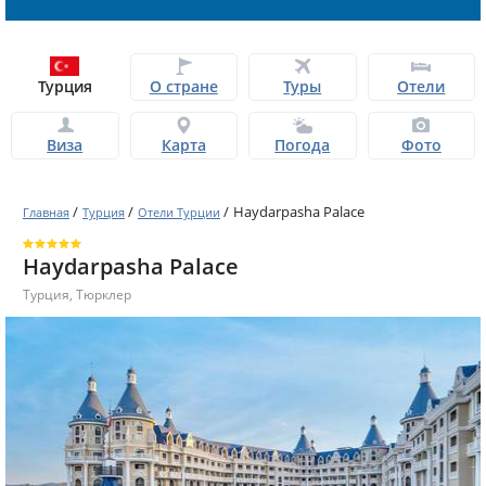
Турция
О стране
Туры
Отели
Виза
Карта
Погода
Фото
/
/
/
Haydarpasha Palace
Главная
Турция
Отели Турции
Haydarpasha Palace
Турция
,
Тюрклер