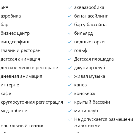
SPA
аквааэробика
аэробика
бананасейлинг
бар
бар у бассейна
бизнес центр
бильярд
виндсерфинг
водные горки
главный ресторан
гольф
детская анимация
Детская площадка
детское меню в ресторане
джуниор клуб
дневная анимация
живая музыка
интернет
каноэ
кафе
консьеpж
круглосуточная регистрация
крытый бассейн
мед. кабинет
мини-клуб
Не допускается размещени
настольный теннис
животными