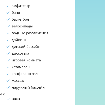
амфитеатр
баня
баскетбол
велосипеды
водные развлечения
дайвинг
детский бассейн
дискотека
игровая комната
катамаран
конференц-зал
массаж
наружный бассейн
е с
няня