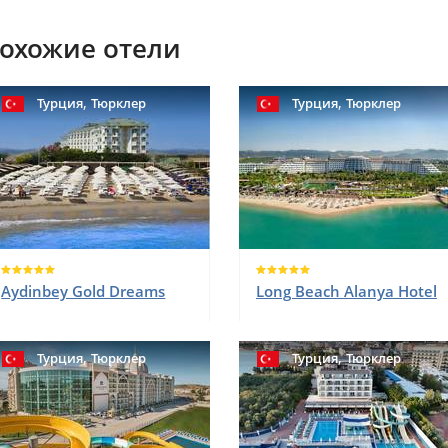
охожие отели
,
,
Турция
Тюрклер
Турция
Тюрклер
Aydinbey Gold Dreams
Long Beach Alanya Hotel
,
,
Турция
Тюрклер
Турция
Тюрклер