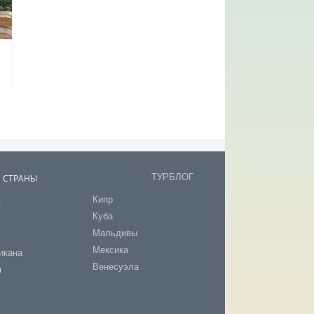
ТУРБЛОГ
В СТРАНЫ
Кипр
я
Куба
т
Мальдивы
Мексика
икана
Венесуэла
я