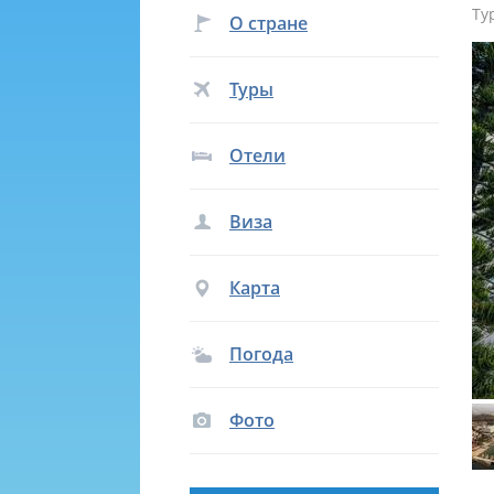
Ту
О стране
Туры
Отели
Виза
Карта
Погода
Фото