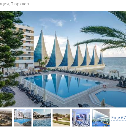
рция
,
Тюрклер
Еще 67