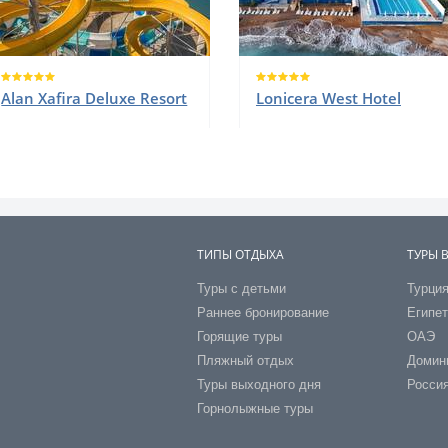
Alan Xafira Deluxe Resort
Lonicera West Hotel
ТИПЫ ОТДЫХА
ТУРЫ 
Туры с детьми
Турци
Раннее бронирование
Египе
Горящие туры
ОАЭ
Пляжный отдых
Домин
Туры выходного дня
Росси
Горнолыжные туры