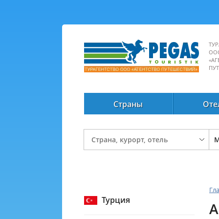
ТУР
ОО
«АГ
ПУ
Страны
Оте
Гл
Турция
A