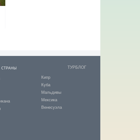
ТУРБЛОГ
В СТРАНЫ
Кипр
я
Куба
т
Мальдивы
Мексика
икана
Венесуэла
я