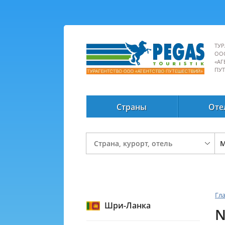
ТУР
ОО
«АГ
ПУ
Страны
Оте
Гл
Шри-Ланка
N