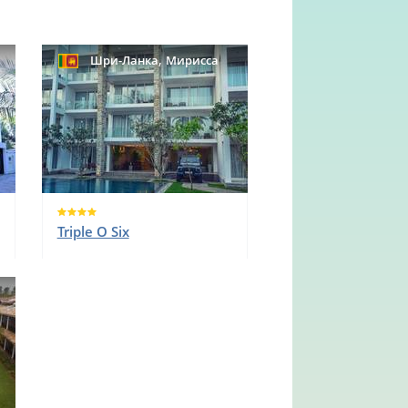
,
Шри-Ланка
Мирисса
Triple O Six