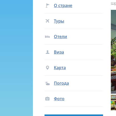
Шр
О стране
Туры
Отели
Виза
Карта
Погода
Фото