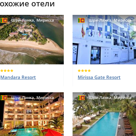
охожие отели
,
,
Шри-Ланка
Мирисса
Шри-Ланка
Мирисса
Mandara Resort
Mirissa Gate Resort
,
,
Шри-Ланка
Мирисса
Шри-Ланка
Мирисса