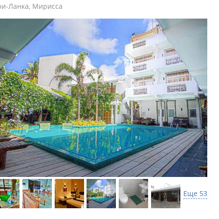
и-Ланка
,
Мирисса
Еще 53