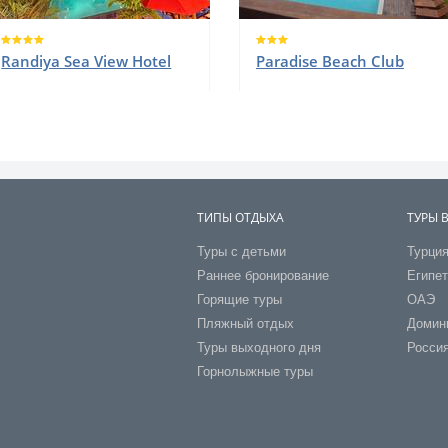
Randiya Sea View Hotel
Paradise Beach Club
ТИПЫ ОТДЫХА
ТУРЫ 
Туры с детьми
Турци
Раннее бронирование
Египе
Горящие туры
ОАЭ
Пляжный отдых
Домин
Туры выходного дня
Росси
Горнолыжные туры