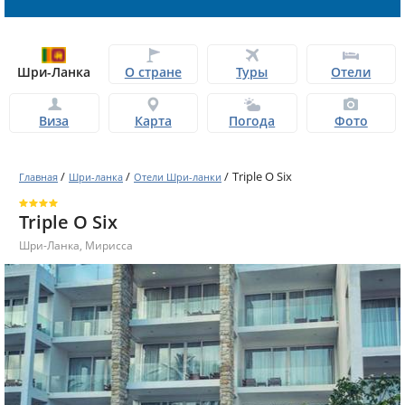
Шри-Ланка
О стране
Туры
Отели
Виза
Карта
Погода
Фото
/
/
/
Triple O Six
Главная
Шри-ланка
Отели Шри-ланки
Triple O Six
Шри-Ланка
,
Мирисса