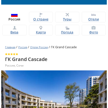
Россия
О стране
Туры
Отели
Виза
Карта
Погода
Фото
/
/
/
ГК Grand Cascade
Главная
Россия
Отели России
ГК Grand Cascade
Россия
,
Сочи