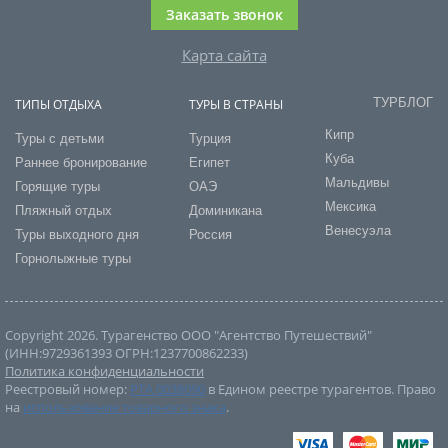
Заказать звонок
Карта сайта
ТУРБЛОГ
ТИПЫ ОТДЫХА
ТУРЫ В СТРАНЫ
Кипр
Туры с детьми
Турция
Куба
Раннее бронирование
Египет
Мальдивы
Горящие туры
ОАЭ
Мексика
Пляжный отдых
Доминикана
Венесуэла
Туры выходного дня
Россия
Горнолыжные туры
Copyright 2026. Турагенство ООО "Агентство Путешествий"
(ИНН:9729361393 ОГРН:1237700862233)
Политика конфиденциальности
Реестровый номер:
РТА 0038090
в Едином реестре турагентов. Право
на
использование товарного знака
.