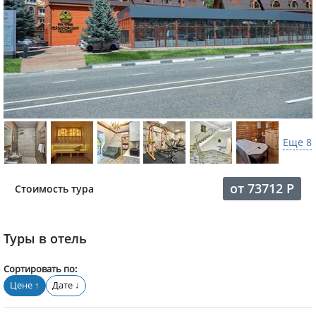
Еще 8
от
73712
Р
Стоимость тура
Туры в отель
Сортировать по:
Цене
Дате
↑
↓