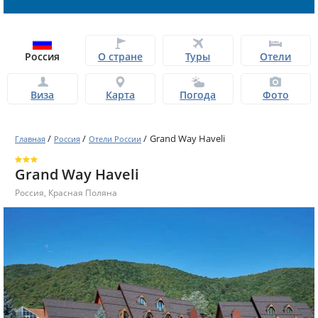
Россия
О стране
Туры
Отели
Виза
Карта
Погода
Фото
/
/
/
Grand Way Haveli
Главная
Россия
Отели России
Grand Way Haveli
Россия
,
Красная Поляна