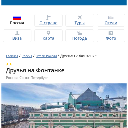
Россия
О стране
Туры
Отели
Виза
Карта
Погода
Фото
/
/
/
Друзья на Фонтанке
Главная
Россия
Отели России
Друзья на Фонтанке
Россия
,
Санкт-Петербург