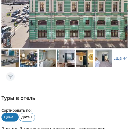
Еще 44
Туры в отель
Сортировать по:
Цене
Дате
↑
↓
В данный момент туры в этот отель отсутствуют