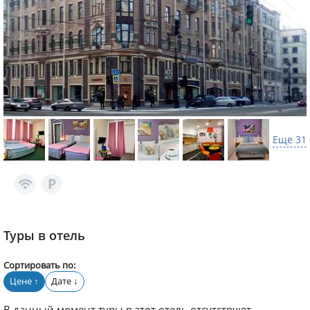
Еще 31
Туры в отель
Сортировать по:
Цене
Дате
↑
↓
В данный момент туры в этот отель отсутствуют