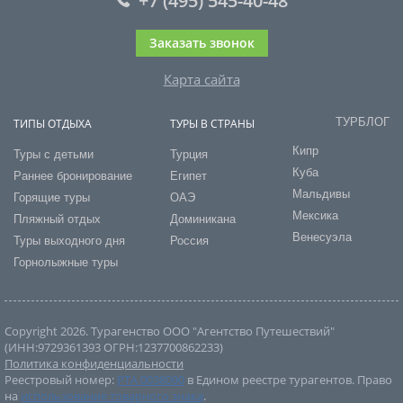
+7 (495) 545-40-48
Заказать звонок
Карта сайта
ТУРБЛОГ
ТИПЫ ОТДЫХА
ТУРЫ В СТРАНЫ
Кипр
Туры с детьми
Турция
Куба
Раннее бронирование
Египет
Мальдивы
Горящие туры
ОАЭ
Мексика
Пляжный отдых
Доминикана
Венесуэла
Туры выходного дня
Россия
Горнолыжные туры
Copyright 2026. Турагенство ООО "Агентство Путешествий"
(ИНН:9729361393 ОГРН:1237700862233)
Политика конфиденциальности
Реестровый номер:
РТА 0038090
в Едином реестре турагентов. Право
на
использование товарного знака
.