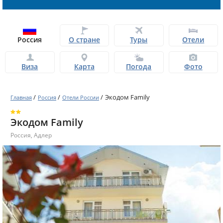
Россия
О стране
Туры
Отели
Виза
Карта
Погода
Фото
/
/
/
Экодом Family
Главная
Россия
Отели России
Экодом Family
Россия
,
Адлер