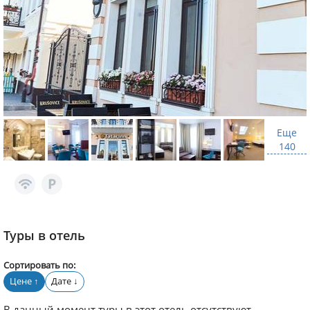
Еще
140
Туры в отель
Сортировать по:
Цене
Дате
↑
↓
В данный момент туры в этот отель отсутствуют