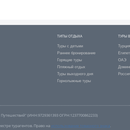
ТИПЫ ОТДЫХА
ТУРЫ 
Туры с детьми
Турци
Раннее бронирование
Египе
Горящие туры
ОАЭ
Пляжный отдых
Домин
Туры выходного дня
Росси
Горнолыжные туры
во Путешествий" (ИНН:9729361393 ОГРН:1237700862233)
естре турагентов. Право на
использование товарного знака
.