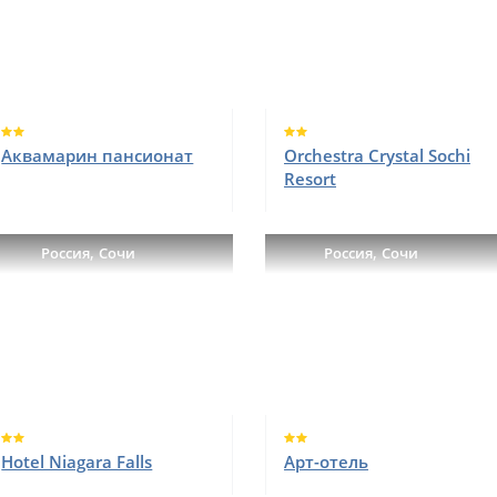
Аквамарин пансионат
Orchestra Crystal Sochi
Resort
,
,
Россия
Сочи
Россия
Сочи
Hotel Niagara Falls
Арт-отель