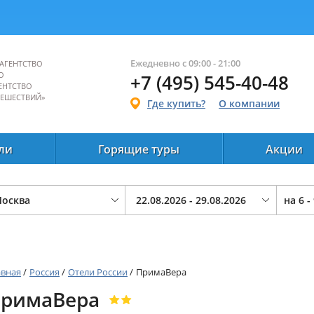
Ежедневно с 09:00 - 21:00
АГЕНТСТВО
О
+7 (495) 545-40-48
ЕНТСТВО
ТЕШЕСТВИЙ»
Где купить?
О компании
ли
Горящие туры
Акции
на
6 -
авная
/
Россия
/
Отели России
/
ПримаВера
римаВера