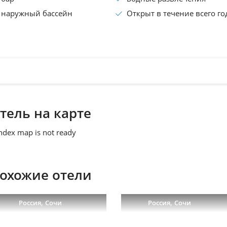
наружный бассейн
Открыт в течение всего го
тель на карте
ndex map is not ready
охожие отели
,
,
Россия
Сочи
Россия
Сочи