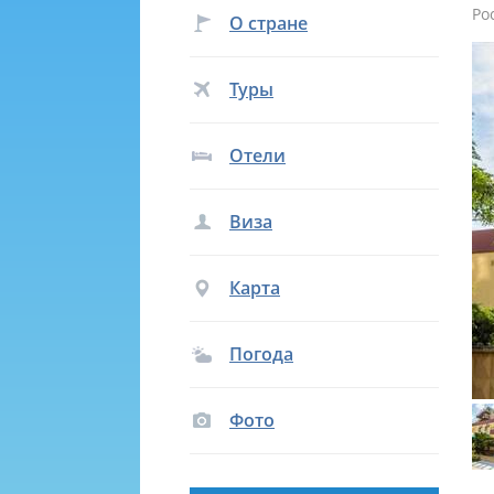
Ро
О стране
Туры
Отели
Виза
Карта
Погода
Фото