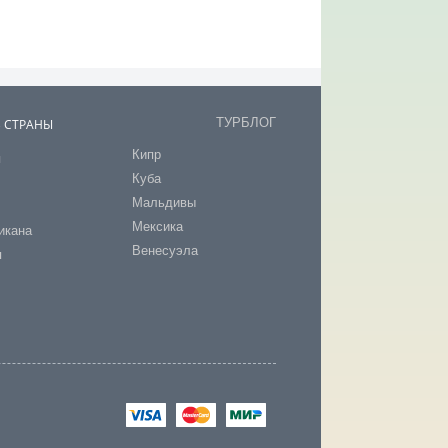
ТУРБЛОГ
В СТРАНЫ
Кипр
я
Куба
т
Мальдивы
Мексика
икана
Венесуэла
я