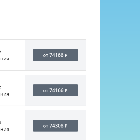
е
74166
от
Р
ания
е
74166
от
Р
ания
е
74308
от
Р
ания