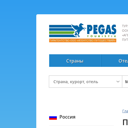
ТУР
ОО
«АГ
ПУ
Страны
Оте
Гл
Россия
П