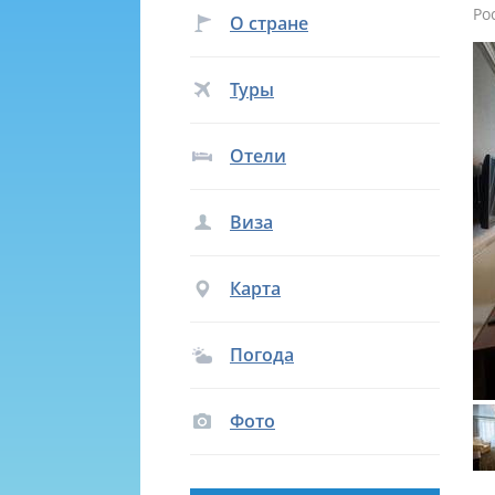
Ро
О стране
Туры
Отели
Виза
Карта
Погода
Фото