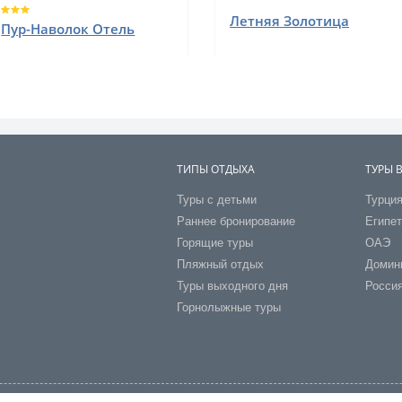
Летняя Золотица
Пур-Наволок Отель
ТИПЫ ОТДЫХА
ТУРЫ 
Туры с детьми
Турци
Раннее бронирование
Египе
Горящие туры
ОАЭ
Пляжный отдых
Домин
Туры выходного дня
Росси
Горнолыжные туры