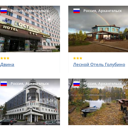
,
,
Россия
Архангельск
Россия
Архангельск
Двина
Лесной Отель Голубино
,
,
Россия
Архангельск
Россия
Архангельск