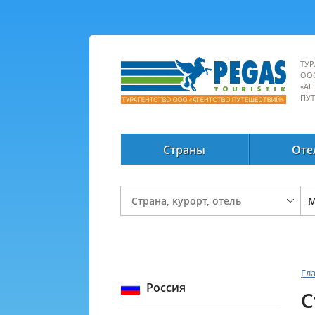
ТУР
ОО
«АГ
ПУ
Страны
Оте
Гл
Россия
С