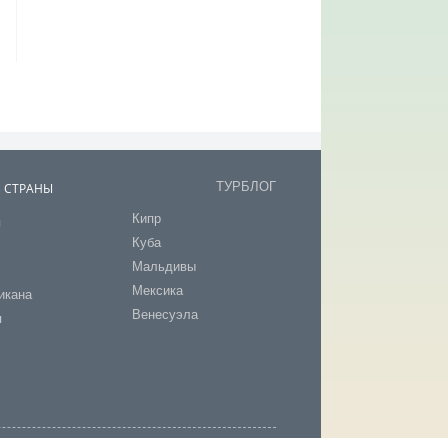
ТУРБЛОГ
В СТРАНЫ
Кипр
я
Куба
т
Мальдивы
Мексика
икана
Венесуэла
я