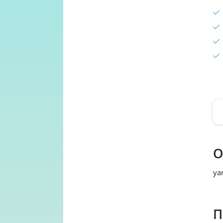
О
ya
П