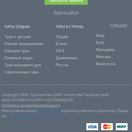
Заказать звонок
Карта сайта
ТУРБЛОГ
ТИПЫ ОТДЫХА
ТУРЫ В СТРАНЫ
Кипр
Туры с детьми
Турция
Куба
Раннее бронирование
Египет
Мальдивы
Горящие туры
ОАЭ
Мексика
Пляжный отдых
Доминикана
Венесуэла
Туры выходного дня
Россия
Горнолыжные туры
Copyright 2026. Турагенство ООО "Агентство Путешествий"
(ИНН:9729361393 ОГРН:1237700862233)
Политика конфиденциальности
Реестровый номер:
РТА 0038090
в Едином реестре турагентов. Право
на
использование товарного знака
.