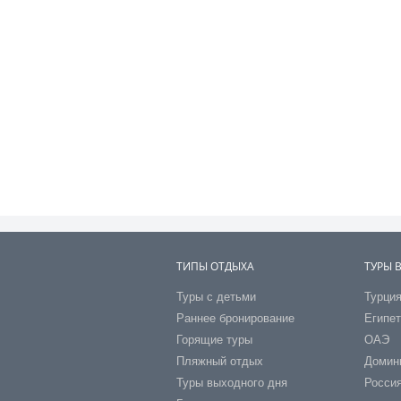
ТИПЫ ОТДЫХА
ТУРЫ 
Туры с детьми
Турци
Раннее бронирование
Египе
Горящие туры
ОАЭ
Пляжный отдых
Домин
Туры выходного дня
Росси