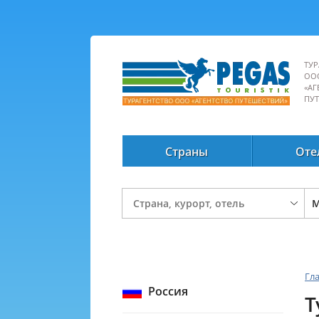
ТУР
ОО
«АГ
ПУ
Страны
Оте
Гл
Россия
Т