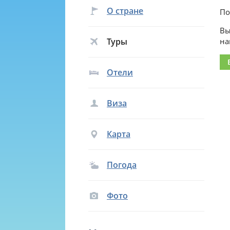
О стране
По
Вы
Туры
на
Отели
Виза
Карта
Погода
Фото