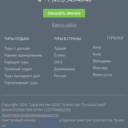
Заказать звонок
Карта сайта
ТУРБЛОГ
ТИПЫ ОТДЫХА
ТУРЫ В СТРАНЫ
Кипр
Туры с детьми
Турция
Куба
Раннее бронирование
Египет
Мальдивы
Горящие туры
ОАЭ
Мексика
Пляжный отдых
Доминикана
Венесуэла
Туры выходного дня
Россия
Горнолыжные туры
Copyright 2026. Турагенство ООО "Агентство Путешествий"
(ИНН:9729361393 ОГРН:1237700862233)
Политика конфиденциальности
Реестровый номер:
РТА 0038090
в Едином реестре турагентов. Право
на
использование товарного знака
.