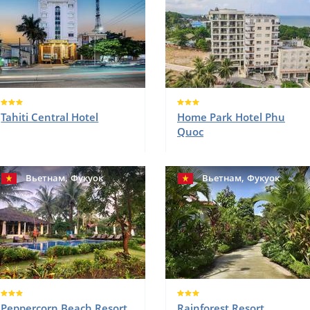
Tahiti Central Hotel
Home Park Hotel Phu
Quoc
,
,
Вьетнам
Фукуок
Вьетнам
Фукуок
Peppercorn Beach Resort
Rainforest Resort