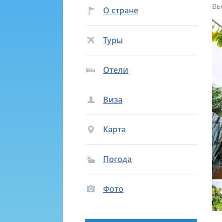
Вь
О стране
Туры
Отели
Виза
Карта
Погода
Фото