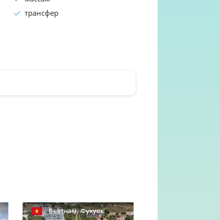
трансфер
,
Вьетнам
Фукуок