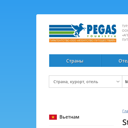
ТУР
ОО
«АГ
ПУ
Страны
Оте
Гл
Вьетнам
S