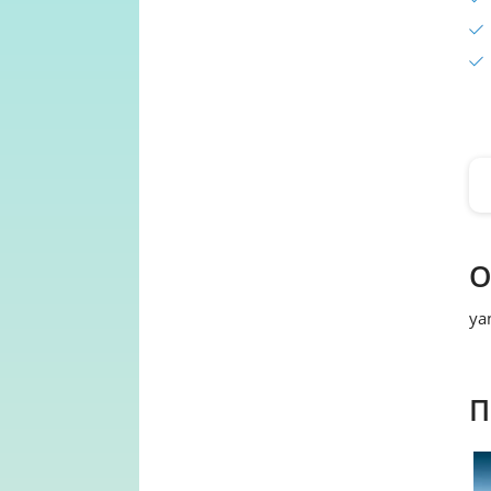
О
ya
П