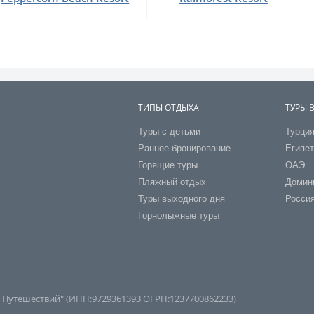
ТИПЫ ОТДЫХА
ТУРЫ 
Туры с детьми
Турци
Раннее бронирование
Египе
Горящие туры
ОАЭ
Пляжный отдых
Домин
Туры выходного дня
Росси
Горнолыжные туры
во Путешествий" (ИНН:9729361393 ОГРН:1237700862233)