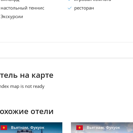
настольный теннис
ресторан
Экскурсии
тель на карте
ndex map is not ready
охожие отели
,
,
Вьетнам
Фукуок
Вьетнам
Фукуок