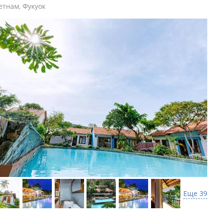
етнам
,
Фукуок
Еще 39