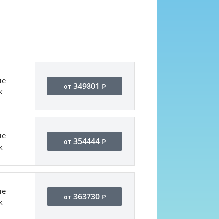
ие
349801
от
Р
к
ие
354444
от
Р
к
ие
363730
от
Р
к