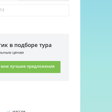
13
ик в подборе тура
альным ценам
 мне лучшие предложения
массаж