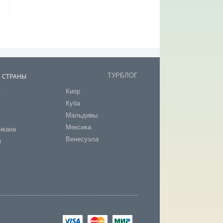
ТУРБЛОГ
В СТРАНЫ
Кипр
я
Куба
т
Мальдивы
Мексика
икана
Венесуэла
я