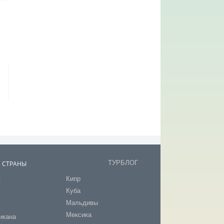
ТУРБЛОГ
В СТРАНЫ
Кипр
я
Куба
т
Мальдивы
Мексика
икана