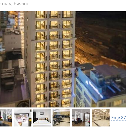
етнам
,
Нячанг
Еще 87