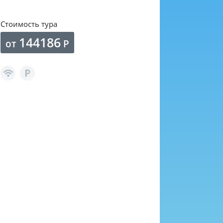
Стоимость тура
144186
от
Р