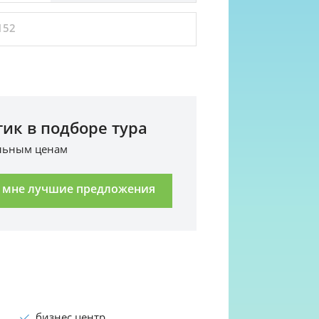
152
ик в подборе тура
альным ценам
 мне лучшие предложения
бизнес центр