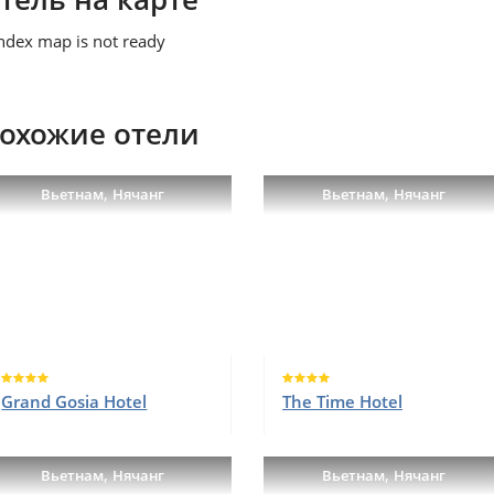
ndex map is not ready
охожие отели
,
,
Вьетнам
Нячанг
Вьетнам
Нячанг
Grand Gosia Hotel
The Time Hotel
,
,
Вьетнам
Нячанг
Вьетнам
Нячанг