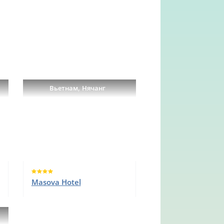
,
Вьетнам
Нячанг
Masova Hotel