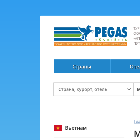
ТУР
ОО
«АГ
ПУ
Страны
Оте
Гл
Вьетнам
M