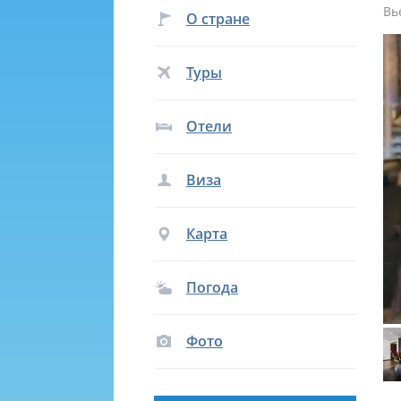
Вь
О стране
Туры
Отели
Виза
Карта
Погода
Фото