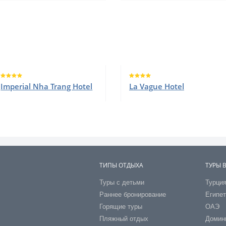
Imperial Nha Trang Hotel
La Vague Hotel
ТИПЫ ОТДЫХА
ТУРЫ 
Туры с детьми
Турци
Раннее бронирование
Египе
Горящие туры
ОАЭ
Пляжный отдых
Домин