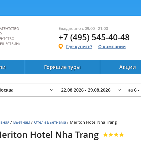
Ежедневно с 09:00 - 21:00
АГЕНТСТВО
О
+7 (495) 545-40-48
ЕНТСТВО
ТЕШЕСТВИЙ»
Где купить?
О компании
ли
Горящие туры
Акции
на
6 -
авная
/
Вьетнам
/
Отели Вьетнама
/
Meriton Hotel Nha Trang
eriton Hotel Nha Trang