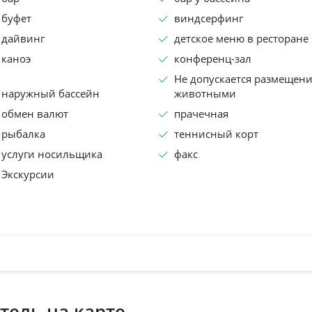
буфет
виндсерфинг
дайвинг
детское меню в ресторане
каноэ
конференц-зал
Не допускается размещени
наружный бассейн
животными
обмен валют
прачечная
рыбалка
теннисный корт
услуги носильщика
факс
Экскурсии
тель на карте