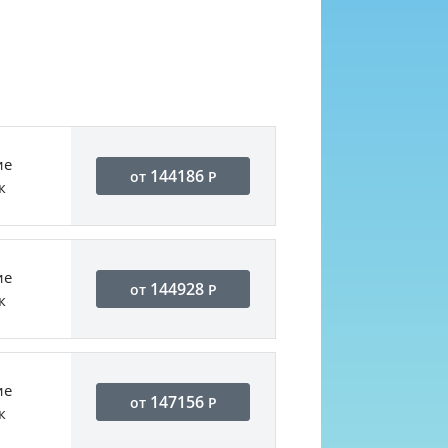
ие
144186
от
Р
к
ие
144928
от
Р
к
ие
147156
от
Р
к