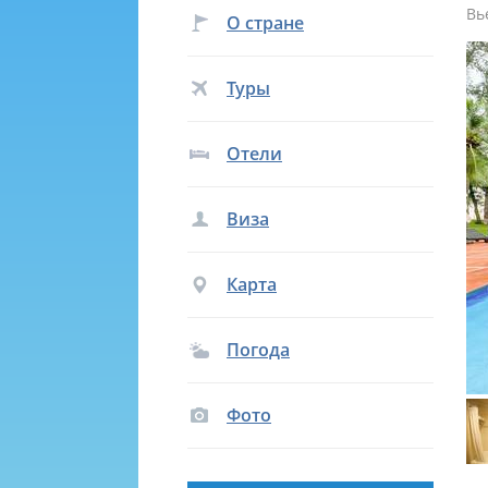
Вь
О стране
Туры
Отели
Виза
Карта
Погода
Фото