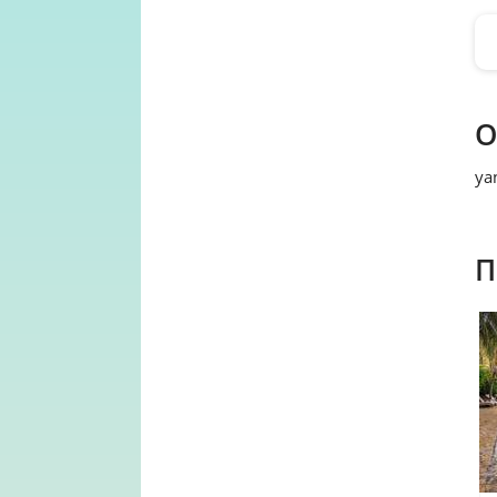
О
ya
П