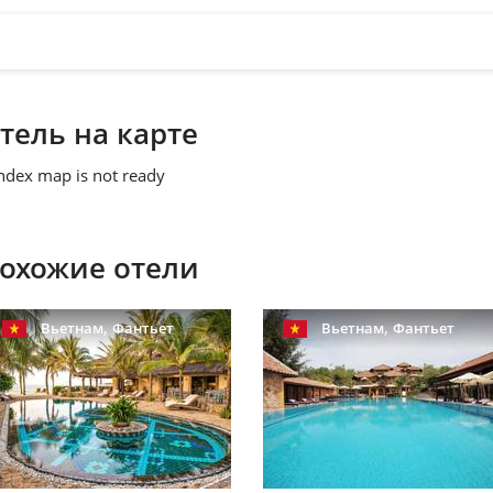
тель на карте
ndex map is not ready
охожие отели
,
,
Вьетнам
Фантьет
Вьетнам
Фантьет