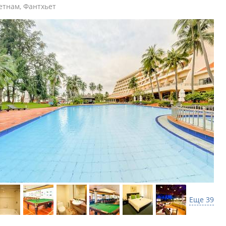
етнам
,
Фантхьет
Еще 39