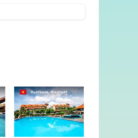
,
Вьетнам
Фантьет