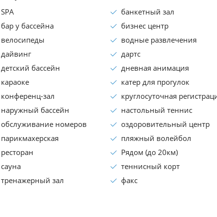
SPA
банкетный зал
бар у бассейна
бизнес центр
велосипеды
водные развлечения
дайвинг
дартс
детский бассейн
дневная анимация
караоке
катер для прогулок
конференц-зал
круглосуточная регистрац
наружный бассейн
настольный теннис
обслуживание номеров
оздоровительный центр
парикмахерская
пляжный волейбол
ресторан
Рядом (до 20км)
сауна
теннисный корт
тренажерный зал
факс