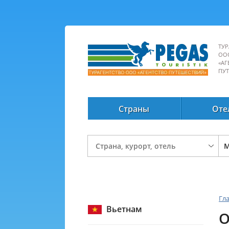
ТУР
ОО
«АГ
ПУ
Страны
Оте
Гл
Вьетнам
O