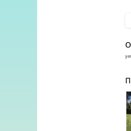
О
ya
П