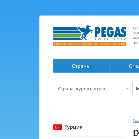
ТУР
ОО
«АГ
ПУ
Страны
Оте
Гл
Турция
D