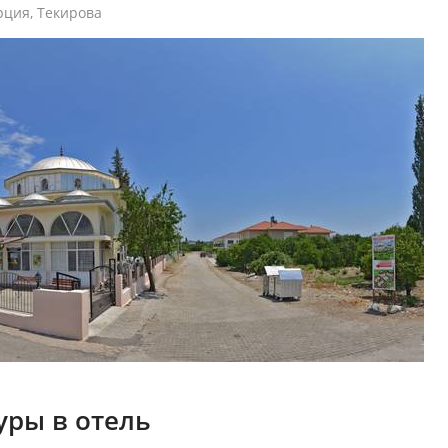
рция
,
Текирова
уры в отель