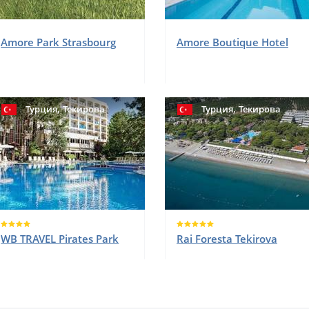
Amore Park Strasbourg
Amore Boutique Hotel
,
,
Турция
Текирова
Турция
Текирова
WB TRAVEL Pirates Park
Rai Foresta Tekirova