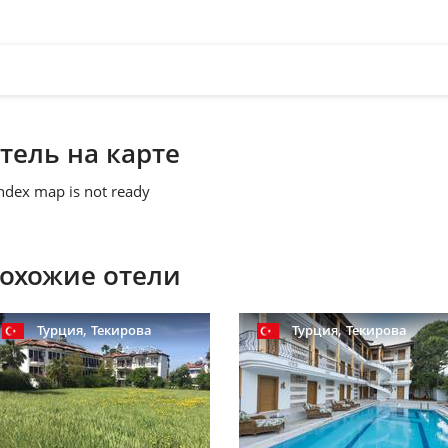
тель на карте
ndex map is not ready
охожие отели
,
,
Турция
Текирова
Турция
Текирова