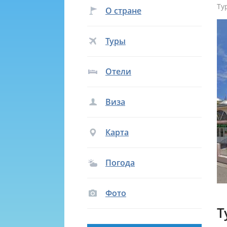
Ту
О стране
Туры
Отели
Виза
Карта
Погода
Фото
Т