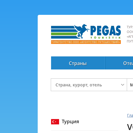
ТУР
ОО
«АГ
ПУ
Страны
Оте
Гл
Турция
V