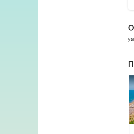
О
ya
П