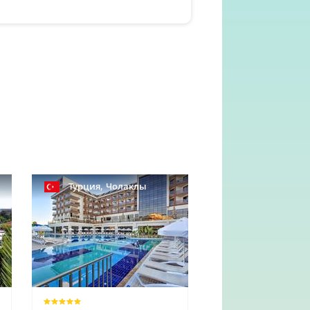
,
Турция
Чолаклы