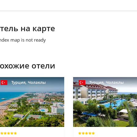
тель на карте
ndex map is not ready
охожие отели
,
,
Турция
Чолаклы
Турция
Чолаклы