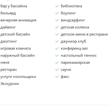
бар у бассейна
библиотека
бильярд
боулинг
вечерняя анимация
виндсерфинг
дайвинг
детская коляска
детский бассейн
детское меню в ресторане
джоггинг
джуниор клуб
игровая комната
конференц-зал
наружный бассейн
настольный теннис
няня
парикмахерская
ресторан
сауна
услуги носильщика
факс
Экскурсии