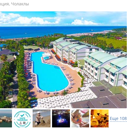
рция
,
Чолаклы
Еще 108