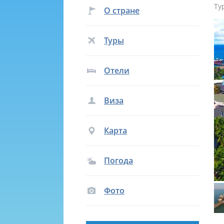
Ту
О стране
Туры
Отели
Виза
Карта
Погода
Фото