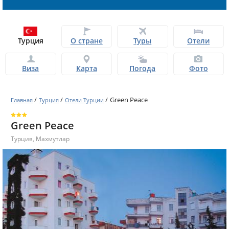
Турция
О стране
Туры
Отели
Виза
Карта
Погода
Фото
/
/
/
Green Peace
Главная
Турция
Отели Турции
Green Peace
Турция
,
Махмутлар