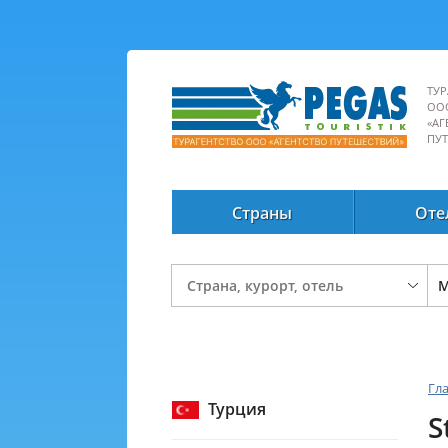
ТУР
ОО
«АГ
ПУ
Страны
Оте
Гл
Турция
S