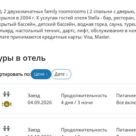
), 2 двухкомнатных family
roomsrooms ( 2 спальни с дверью, м
крылся в 2004 г. К услугам гостей отеля Stella - бар, ресторан
крытый бассейн, детский бассейн, водная горка, сауна, туре
льярд, настольный теннис, дартс, лифт, обслуживание в но
лате принимаются кредитные карты: Visa, Master.
уры в отель
ртировать по:
Цене
Дате
↑
↓
Заезд
Продолжительность
Питание
04.09.2026
4 дня / 3 ночи
Все вкл
Заезд
Продолжительность
Питание