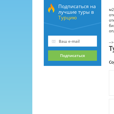
Подписаться на
м2
лучшие туры в
от
Турцию
от
би
оп
-->
Т
Подписаться
Со