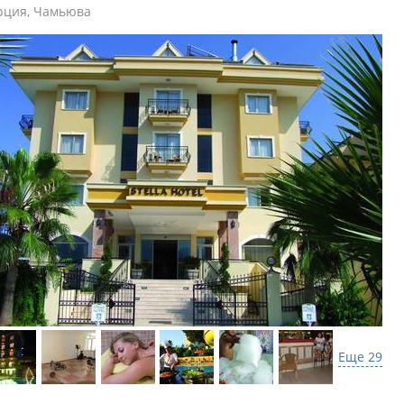
рция
,
Чамьюва
Еще 29