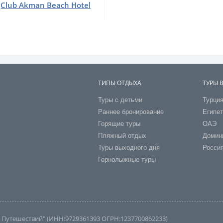
Club Akman Beach Hotel
ТИПЫ ОТДЫХА
ТУРЫ 
Туры с детьми
Турци
Раннее бронирование
Египе
Горящие туры
ОАЭ
Пляжный отдых
Домин
Туры выходного дня
Росси
Горнолыжные туры
во Путешествий" (ИНН:9729361393 ОГРН:1237700862233)