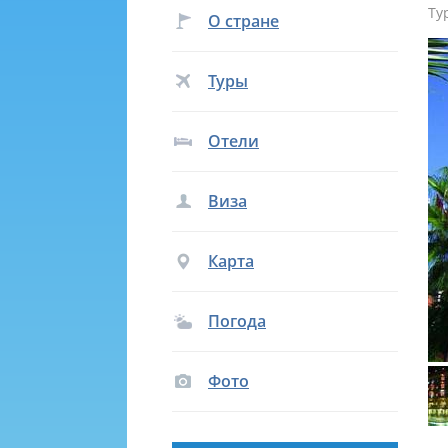
Ту
О стране
Туры
Отели
Виза
Карта
Погода
Фото