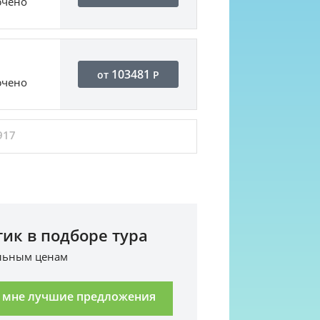
ючено
103481
от
Р
ючено
917
ик в подборе тура
альным ценам
 мне лучшие предложения