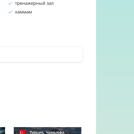
тренажерный зал
хаммам
,
Турция
Чамьюва