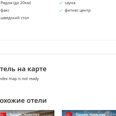
Рядом (до 20км)
сауна
факс
фитнес центр
шведский стол
тель на карте
ndex map is not ready
охожие отели
,
,
Турция
Чамьюва
Турция
Чамьюва