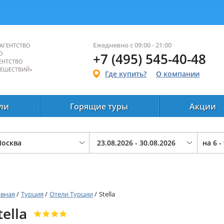
Ежедневно с 09:00 - 21:00
АГЕНТСТВО
О
+7 (495) 545-40-48
ЕНТСТВО
ТЕШЕСТВИЙ»
Где купить?
О компании
ли
Горящие туры
Акции
на
6 -
авная
/
Турция
/
Отели Турции
/
Stella
tella