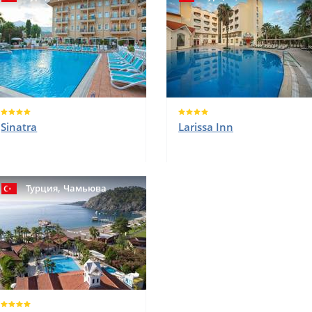
Sinatra
Larissa Inn
,
Турция
Чамьюва