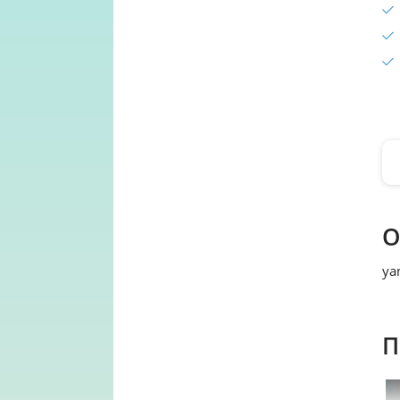
О
ya
П