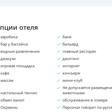
пции отеля
аэробика
баня
бар у бассейна
бильярд
водные развлечения
главный ресторан
джакузи
джоггинг
игровая площадка
интернет
кафе
консьеpж
массаж
мини-клуб
Не допускается размещени
настольный теннис
животными
обмен валют
обслуживание в номере
Окраины
Персонал говорит по-русс