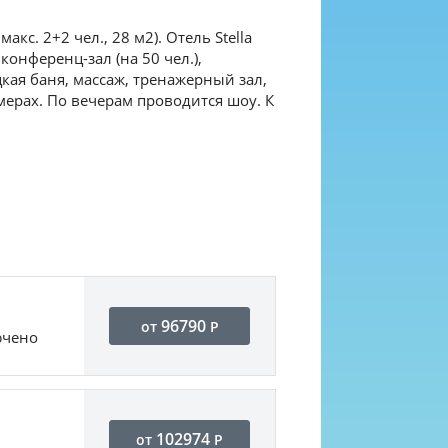
акс. 2+2 чел., 28 м2). Отель Stella
, конференц-зал (на 50 чел.),
цкая баня, массаж, тренажерный зал,
мерах. По вечерам проводится шоу. К
96790
от
Р
ючено
102974
от
Р