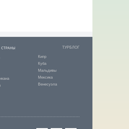
ТУРБЛОГ
В СТРАНЫ
Кипр
я
Куба
т
Мальдивы
Мексика
икана
Венесуэла
я