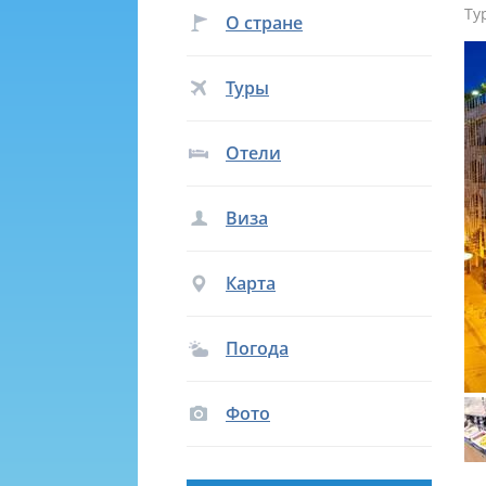
Ту
О стране
Туры
Отели
Виза
Карта
Погода
Фото