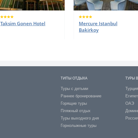
Taksim Gonen Hotel
Mercure Istanbul
Bakirkoy
ТИПЫ ОТДЫХА
ТУРЫ 
Туры с детьми
Турци
Раннее бронирование
Египе
Горящие туры
ОАЭ
Пляжный отдых
Домин
Туры выходного дня
Росси
Горнолыжные туры