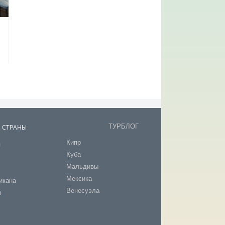
ТУРБЛОГ
В СТРАНЫ
Кипр
я
Куба
т
Мальдивы
Мексика
икана
Венесуэла
я