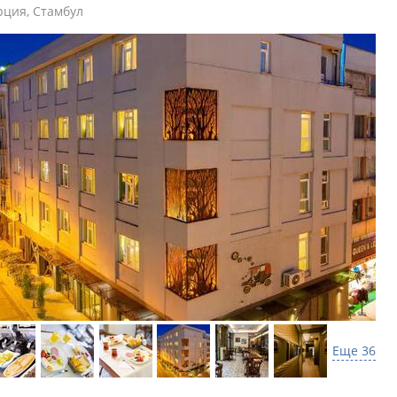
рция
,
Стамбул
Еще 36