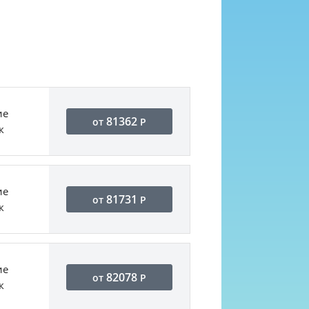
ие
81362
от
Р
к
ие
81731
от
Р
к
ие
82078
от
Р
к