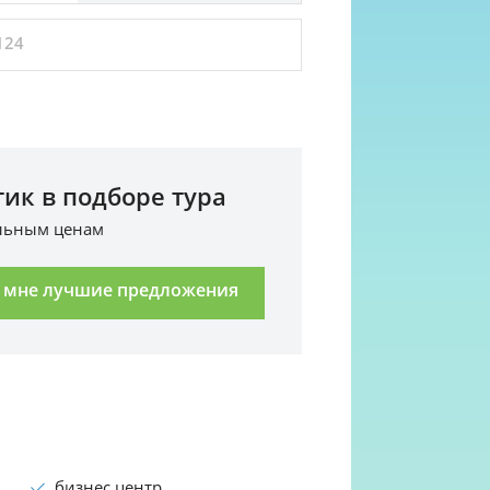
124
ик в подборе тура
альным ценам
 мне лучшие предложения
бизнес центр