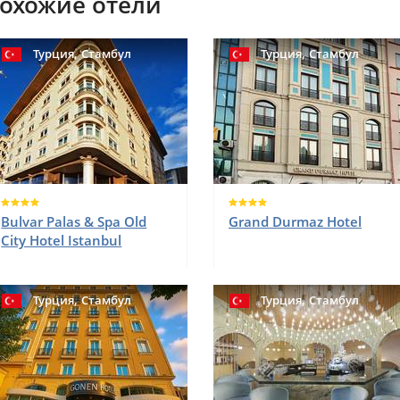
охожие отели
,
,
Турция
Стамбул
Турция
Стамбул
Bulvar Palas & Spa Old
Grand Durmaz Hotel
City Hotel Istanbul
,
,
Турция
Стамбул
Турция
Стамбул