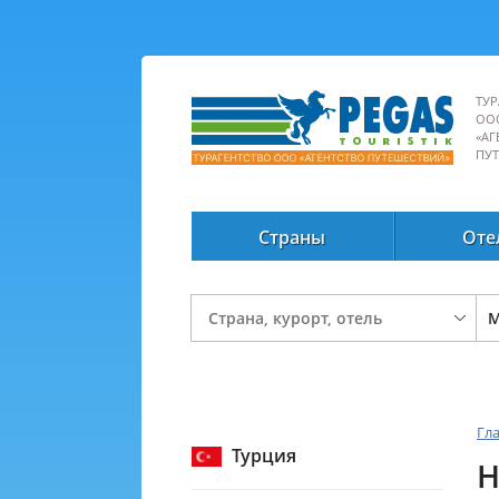
ТУР
ОО
«АГ
ПУ
Страны
Оте
Гл
Турция
H