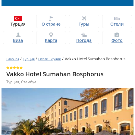
Турция
О стране
Туры
Отели
Виза
Карта
Погода
Фото
/
/
/
Vakko Hotel Sumahan Bosphorus
Главная
Турция
Отели Турции
Vakko Hotel Sumahan Bosphorus
Турция
,
Стамбул