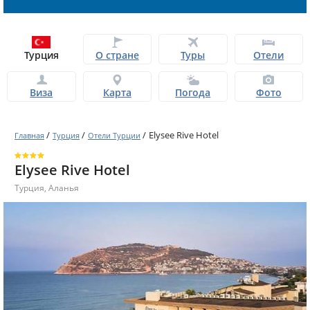
Турция
О стране
Туры
Отели
Виза
Карта
Погода
Фото
/
/
/
Elysee Rive Hotel
Главная
Турция
Отели Турции
Elysee Rive Hotel
Турция
,
Аланья